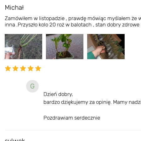
Michał
Zamówiłem w listopadzie , prawdę mówiąc myślałem że wtop
inna .Przyszło kolo 20 roż w balotach , stan dobry zdrowe
G
Dzień dobry,
bardzo dziękujemy za opinię. Mamy nadziej
Pozdrawiam serdecznie
sylwek