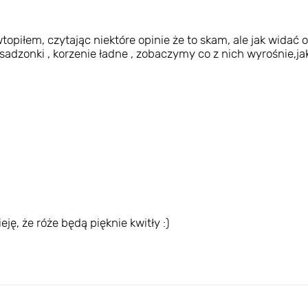
iłem, czytając niektóre opinie że to skam, ale jak widać op
 sadzonki , korzenie ładne , zobaczymy co z nich wyrośnie,j
ę, że róże będą pięknie kwitły :)