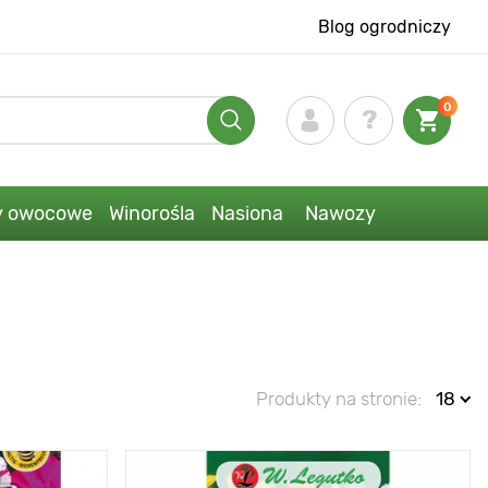
Blog ogrodniczy
0
y owocowe
Winorośla
Nasiona
Nawozy
Produkty na stronie:
18