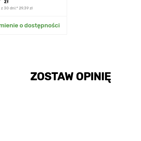
zł
z 30 dni:* 29.39 zł
 do mojego ogrodu
ienie o dostępności
ZOSTAW OPINIĘ