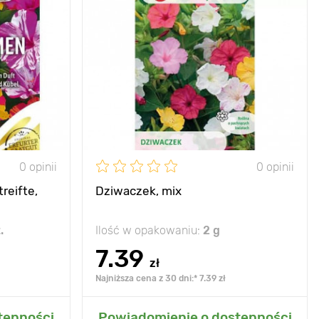
ziwe piękno
Zalety
obfite kwitnienie
80 - 100 cm
Wysokość
20 - 30 cm
30 - 50 cm
Rozstawa
20 х 20 cm
słońce
Stanowisko
słońce
0 opinii
0 opinii
reifte,
Dziwaczek, mix
.
Ilość w opakowaniu:
2 g
7.39
zł
Najniższa cena z 30 dni:* 7.39 zł
grodu
Dodaj do mojego ogrodu
tępności
Powiadomienie o dostępności