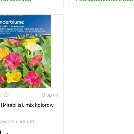
nada ogrodowi
tropikalny akcent
50 - 60 cm
60 х 40 cm
słońce
0 opinii
(Mirabilis), mix kolorow
akowaniu:
50 szt.
9