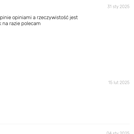
31 sty 2025
inie opiniami a rzeczywistość jest
ak na razie polecam
15 lut 2025
04 sty 2025