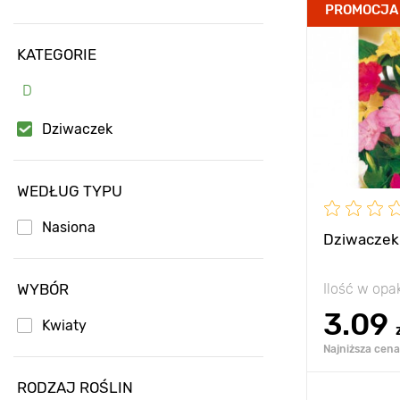
Zalety
PROMOCJA
KATEGORIE
Wysokość
D
Rozstawa
Dziwaczek
Stanowisko
WEDŁUG TYPU
Nasiona
Dziwaczek 
WYBÓR
Ilość w op
3.09
Kwiaty
Najniższa cena 
RODZAJ ROŚLIN
Dodaj