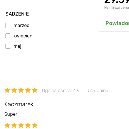
Najniższa cena 
SADZENIE
Dodaj
Powiadom
marzec
kwiecień
maj
Ogólna ocena: 4.9
557 opinii
Kaczmarek
Super