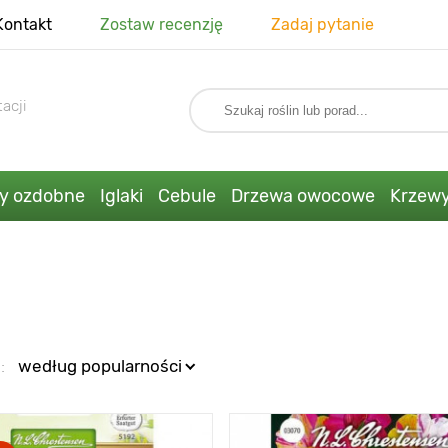
Kontakt
Zostaw recenzję
Zadaj pytanie
acji
ny ozdobne
Iglaki
Cebule
Drzewa owocowe
Krzew
:
według popularności