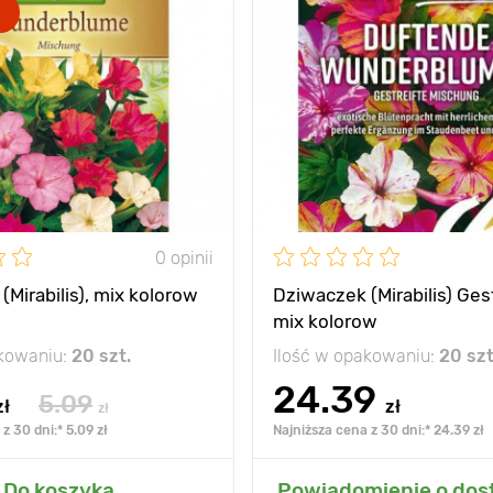
wydzielają wspaniały
Zalety
prawd
zapach i przyciągają
wiele motyli
Wysokość
40 - 50 cm
Rozstawa
25 х 25 cm
Stanowisko
słońce
0 opinii
(Mirabilis), mix kolorow
Dziwaczek (Mirabilis) Gest
mix kolorow
akowaniu:
20 szt.
Ilość w opakowaniu:
20 szt
24.39
5.09
zł
zł
zł
z 30 dni:* 5.09 zł
Najniższa cena z 30 dni:* 24.39 zł
 do mojego ogrodu
Dodaj do mojego o
Do koszyka
Powiadomienie o dos