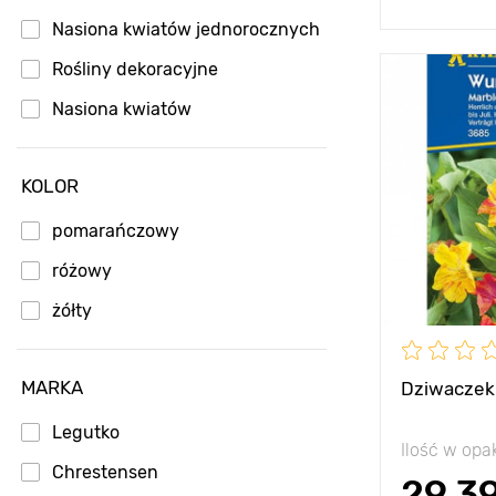
Nasiona kwiatów jednorocznych
Rośliny dekoracyjne
Zalety
Nasiona kwiatów
Wysokość
KOLOR
Rozstawa
pomarańczowy
Stanowisko
różowy
żółty
MARKA
Dziwaczek 
Legutko
Ilość w op
Chrestensen
29.3