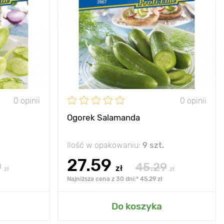
50 х 100 cm
Wysokość
bardzo rozgałęziony
słońce
Rozstawa
100 х 50 cm
Stanowisko
słońce
0 opinii
0 opinii
Ogorek Salamanda
Ilość w opakowaniu:
9 szt.
27.59
9
45.29
zł
zł
zł
Najniższa cena z 30 dni:* 45.29 zł
grodu
Dodaj do mojego ogrodu
Do koszyka