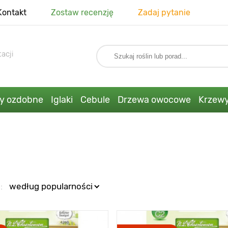
Kontakt
Zostaw recenzję
Zadaj pytanie
acji
ny ozdobne
Iglaki
Cebule
Drzewa owocowe
Krzew
:
według popularności