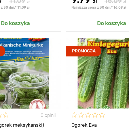
11.09
16.09
ł
zł
zł
zł
z 30 dni:* 11.09 zł
Najniższa cena z 30 dni:* 16.09 zł
 do mojego ogrodu
Dodaj do mojego o
Do koszyka
Do koszyka
nadaje się do sałatek,
Zalety
PROMOCJA
także do
marynowania
Wysokość
średnio 
100 - 200 cm
Rozstawa
30 х 3 cm
Stanowisko
słońce
Wydajność
Waga owocu
0 opinii
ogorek meksykanski)
Ogorek Eva