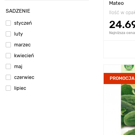
Mateo
SADZENIE
Ilość w op
24.6
styczeń
Najniższa cena 
luty
marzec
Dodaj
kwiecień
maj
Zalety
czerwiec
PROMOCJA
lipiec
Wysokość
Rozstawa
Stanowisko