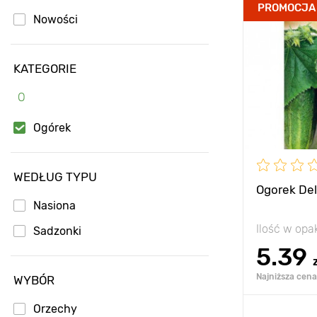
Zalety
PROMOCJA
Nowości
Wysokość
KATEGORIE
Rozstawa
O
Stanowisko
Ogórek
Wydajność
Waga owocu
WEDŁUG TYPU
Ogorek Del
Nasiona
Ilość w op
Sadzonki
5.39
Najniższa cena 
WYBÓR
Orzechy
Dodaj