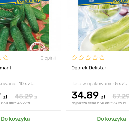
smaku
Rozstawa
wspinaczka
Stanowisko
umiarkowana
150 х 30 cm
słońce,
półrozproszony
0 opinii
amant
Ogorek Delistar
akowaniu:
10 szt.
Ilość w opakowaniu:
5 szt.
9
34.89
45.29
57.2
zł
zł
zł
z 30 dni:* 45.29 zł
Najniższa cena z 30 dni:* 57.29 zł
 do mojego ogrodu
Dodaj do mojego o
Do koszyka
Do koszyka