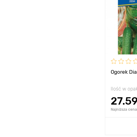
Wysokość
Rozstawa
Stanowisko
Ogorek Di
Ilość w op
27.5
Najniższa cena 
Dodaj