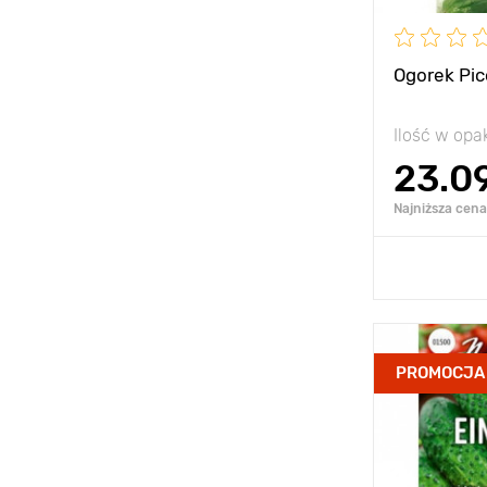
Ogorek Pic
Ilość w op
23.0
Najniższa cena 
Dodaj
Zalety
PROMOCJA
Wysokość