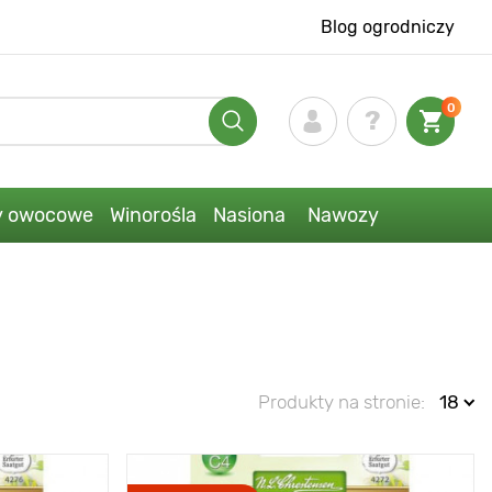
Blog ogrodniczy
0
y owocowe
Winorośla
Nasiona
Nawozy
Produkty na stronie:
18