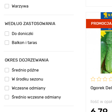
Warzywa
Zalety
WEDŁUG ZASTOSOWANIA
PROMOCJA
Rozstawa
Do doniczki
Stanowisko
Balkon i taras
OKRES DOJRZEWANIA
Średnio późne
W środku sezonu
Ogorek Del
Wczesne odmiany
Średnio wczesne odmiany
Ilość w op
6.79