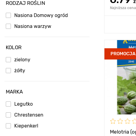
z
RODZAJ ROŚLIN
Najniższa cena 
Nasiona Domowy ogród
Dodaj
Nasiona warzyw
KOLOR
Zalety
PROMOCJA
zielony
żółty
Wysokość
Rozstawa
MARKA
Stanowisko
Legutko
Chrestensen
Kiepenkerl
Melotria (