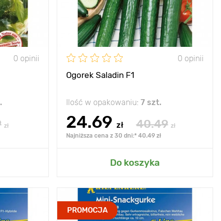
Stanowisko
słońce
słońce,
rozproszony
0 opinii
0 opinii
Ogorek Saladin F1
.
Ilość w opakowaniu:
7 szt.
24.69
9
40.49
zł
zł
zł
Najniższa cena z 30 dni:* 40.49 zł
grodu
Dodaj do mojego ogrodu
Do koszyka
 dobry smak
Zalety
bogate zbiory
PROMOCJA