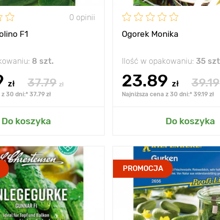
0 opinii
olino F1
Ogorek Monika
akowaniu:
8 szt.
Ilość w opakowaniu:
35 szt
9
23.89
37.79
39.19
zł
zł
zł
z 30 dni:* 37.79 zł
Najniższa cena z 30 dni:* 39.19 zł
 do mojego ogrodu
Dodaj do mojego o
Do koszyka
Do koszyka
wczesne i
Zalety
ab
PROMOCJA
niezawodne
goryczy 
zawiązywanie
owoców
Wysokość
u
Слабоветвистый
Rozstawa