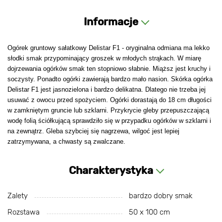
Informacje
Ogórek gruntowy sałatkowy Delistar F1 - oryginalna odmiana ma lekko
słodki smak przypominający groszek w młodych strąkach. W miarę
dojrzewania ogórków smak ten stopniowo słabnie. Miąższ jest kruchy i
soczysty. Ponadto ogórki zawierają bardzo mało nasion. Skórka ogórka
Delistar F1 jest jasnozielona i bardzo delikatna. Dlatego nie trzeba jej
usuwać z owocu przed spożyciem. Ogórki dorastają do 18 cm długości
w zamkniętym gruncie lub szklarni. Przykrycie gleby przepuszczającą
wodę folią ściółkującą sprawdziło się w przypadku ogórków w szklarni i
na zewnątrz. Gleba szybciej się nagrzewa, wilgoć jest lepiej
zatrzymywana, a chwasty są zwalczane.
Charakterystyka
Zalety
bardzo dobry smak
Rozstawa
50 х 100 cm