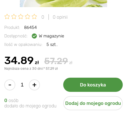
0
0 opinii
Produkt:
86454
Dostępność:
W magazynie
Ilość w opakowaniu:
5 szt..
34.89
57.29
zł
zł
Najniższa cena z 30 dni:* 57.29 zł
-
+
Do koszyka
0
osób
Dodaj do mojego ogrodu
dodało do mojego ogrodu