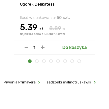
Ogorek Delikatess
Ilość w opakowaniu:
50 szt.
5.39
8.89
zł
zł
Najniższa cena z 30 dni:* 8.89 zł
Do koszyka
Piwonia Primavera
sadzonki malinotruskawki