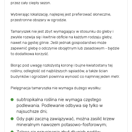
przez cały ciepły sezon.
Wybierając lokalizację, najlepiej jest preferować słoneczne,
przestronne obszary w ogrodzie.
Tamaryszek nie jest zbyt wymagający w stosunku do gleby i
zwykle rozwija się i kwitnie obficie na każdym rodzaju gleby,
nawet na gęstej glinie. Jeśli jednak gospodarstwo może
zapewnić glebę o odczynie obojętnym lub zasadowym - będzie
to dodatkowa korzyść.
Biorąc pod uwagę rozłożystą koronę i bujne kwiatostany tej
rośliny, odległość od najbliższych sąsiadów, a także ścian
budynków i ogrodzeń powinna wynosić co najmniej jeden metr.
Pielęgnacja tamaryszka nie wymaga dużego wysiłku:
subtropikalna roślina nie wymaga częstego
podlewania. Podlewanie odbywa się tylko w
najsuchsze dni;
Gdy pąki zaczną zawiązywać, można zasilić krzew
mineralnym nawozem potasowo-fosforowym;