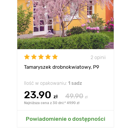
2 opinii
Tamaryszek drobnokwiatowy, P9
Ilość w opakowaniu:
1 sadz
23.90
49.90
zł
zł
Najniższa cena z 30 dni:* 49.90 zł
Powiadomienie o dostępności