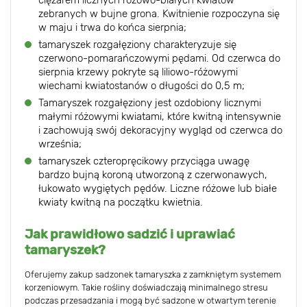
ciężarem licznych różowo-białych kwiatów
zebranych w bujne grona. Kwitnienie rozpoczyna się
w maju i trwa do końca sierpnia;
tamaryszek rozgałęziony charakteryzuje się
czerwono-pomarańczowymi pędami. Od czerwca do
sierpnia krzewy pokryte są liliowo-różowymi
wiechami kwiatostanów o długości do 0,5 m;
Tamaryszek rozgałęziony jest ozdobiony licznymi
małymi różowymi kwiatami, które kwitną intensywnie
i zachowują swój dekoracyjny wygląd od czerwca do
września;
tamaryszek czteropręcikowy przyciąga uwagę
bardzo bujną koroną utworzoną z czerwonawych,
łukowato wygiętych pędów. Liczne różowe lub białe
kwiaty kwitną na początku kwietnia.
Jak prawidłowo sadzić i uprawiać
tamaryszek?
Oferujemy zakup sadzonek tamaryszka z zamkniętym systemem
korzeniowym. Takie rośliny doświadczają minimalnego stresu
podczas przesadzania i mogą być sadzone w otwartym terenie