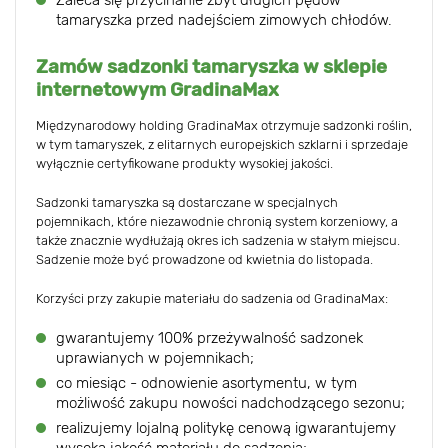
Zaleca się przycinanie zbyt długich pędów
tamaryszka przed nadejściem zimowych chłodów.
Zamów sadzonki tamaryszka w sklepie
internetowym GradinaMax
Międzynarodowy holding GradinaMax otrzymuje sadzonki roślin,
w tym tamaryszek, z elitarnych europejskich szklarni i sprzedaje
wyłącznie certyfikowane produkty wysokiej jakości.
Sadzonki tamaryszka są dostarczane w specjalnych
pojemnikach, które niezawodnie chronią system korzeniowy, a
także znacznie wydłużają okres ich sadzenia w stałym miejscu.
Sadzenie może być prowadzone od kwietnia do listopada.
Korzyści przy zakupie materiału do sadzenia od GradinaMax:
gwarantujemy 100% przeżywalność sadzonek
uprawianych w pojemnikach;
co miesiąc - odnowienie asortymentu, w tym
możliwość zakupu nowości nadchodzącego sezonu;
realizujemy lojalną politykę cenową igwarantujemy