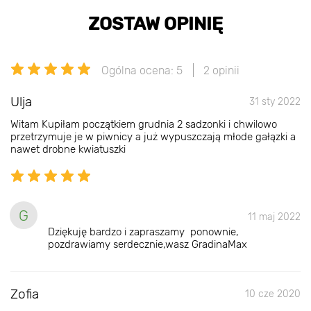
ZOSTAW OPINIĘ
Ogólna ocena: 5
2 opinii
Ulja
31 sty 2022
Witam Kupiłam początkiem grudnia 2 sadzonki i chwilowo
przetrzymuje je w piwnicy a już wypuszczają młode gałązki a
nawet drobne kwiatuszki
G
11 maj 2022
Dziękuję bardzo i zapraszamy ponownie,
pozdrawiamy serdecznie,wasz GradinaMax
Zofia
10 cze 2020