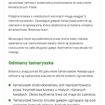
opracowali odmiany doskonale przystosowane do warunków
klimatycznych Polski.
Potężne krzewy o rozłożystych koronach mogą osiągać 5
metrów wysokości. Opadające gałęzie tamaryszka pokryte są
czerwono-brązową korą, która ostatecznie przybiera unikalny
atramentowo-fioletowy kolor.
Błyszczące liście są podkreślone przez liczne biało-różowe,
szkarłatne lub ciemnoliliowe kwiaty, które są dosłownie
rozrzucone na całej długości gałęzi. Kwitnienie trwa dłużej niż
miesiąc.
Odmiany tamaryszka
Botanicy znają ponad 80 gatunków tamaryszków. Następujące
odmiany są najbardziej popularne wśród polskich ogrodników:
tamaryszek drobnokwiatowy jest reprezentowany
przez trzymetrowe krzewy o małych różowych
kwiatach. Okres kwitnienia trwa od maja do czerwca;
Tamaryszek tworzy smukłe gałęzie uginające się pod