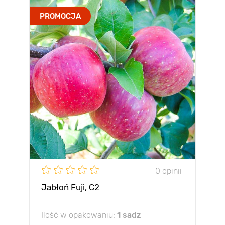
PROMOCJA
0 opinii
Jabłoń Fuji, С2
Ilość w opakowaniu:
1 sadz