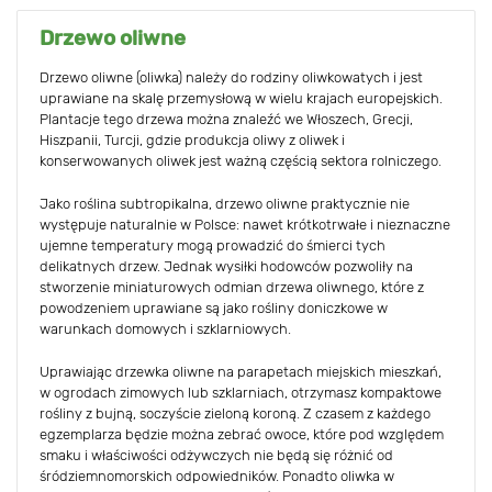
Drzewo oliwne
Drzewo oliwne (oliwka) należy do rodziny oliwkowatych i jest
uprawiane na skalę przemysłową w wielu krajach europejskich.
Plantacje tego drzewa można znaleźć we Włoszech, Grecji,
Hiszpanii, Turcji, gdzie produkcja oliwy z oliwek i
konserwowanych oliwek jest ważną częścią sektora rolniczego.
Jako roślina subtropikalna, drzewo oliwne praktycznie nie
występuje naturalnie w Polsce: nawet krótkotrwałe i nieznaczne
ujemne temperatury mogą prowadzić do śmierci tych
delikatnych drzew. Jednak wysiłki hodowców pozwoliły na
stworzenie miniaturowych odmian drzewa oliwnego, które z
powodzeniem uprawiane są jako rośliny doniczkowe w
warunkach domowych i szklarniowych.
Uprawiając drzewka oliwne na parapetach miejskich mieszkań,
w ogrodach zimowych lub szklarniach, otrzymasz kompaktowe
rośliny z bujną, soczyście zieloną koroną. Z czasem z każdego
egzemplarza będzie można zebrać owoce, które pod względem
smaku i właściwości odżywczych nie będą się różnić od
śródziemnomorskich odpowiedników. Ponadto oliwka w