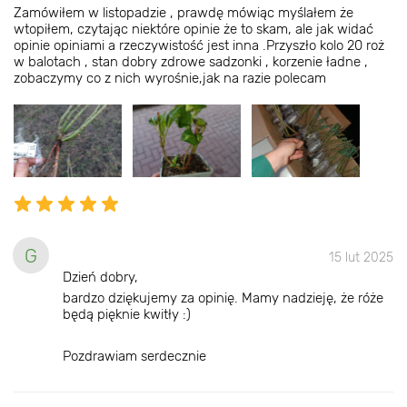
Zamówiłem w listopadzie , prawdę mówiąc myślałem że
wtopiłem, czytając niektóre opinie że to skam, ale jak widać
opinie opiniami a rzeczywistość jest inna .Przyszło kolo 20 roż
w balotach , stan dobry zdrowe sadzonki , korzenie ładne ,
zobaczymy co z nich wyrośnie,jak na razie polecam
G
15 lut 2025
Dzień dobry,
bardzo dziękujemy za opinię. Mamy nadzieję, że róże
będą pięknie kwitły :)
Pozdrawiam serdecznie