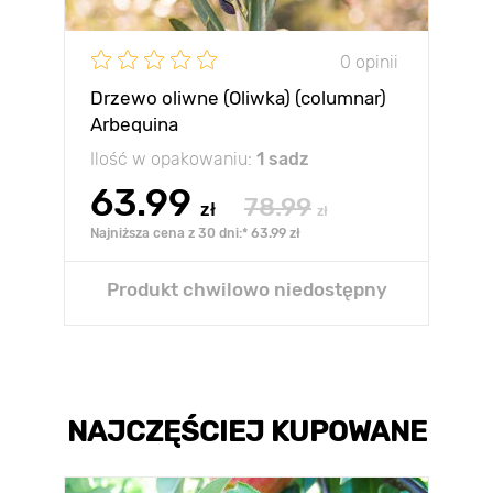
0 opinii
Drzewo oliwne (Oliwka) (columnar)
Arbequina
Ilość w opakowaniu:
1 sadz
63.99
78.99
zł
zł
Najniższa cena z 30 dni:* 63.99 zł
Produkt chwilowo niedostępny
NAJCZĘŚCIEJ KUPOWANE