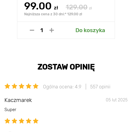
99.00
129.00
zł
zł
Najniższa cena z 30 dni:* 129.00 zł
Do koszyka
ZOSTAW OPINIĘ
Ogólna ocena: 4.9
557 opinii
Kaczmarek
05 lut 2025
Super