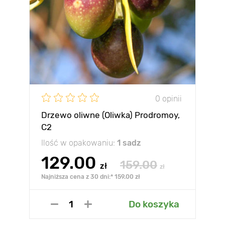
0 opinii
Drzewo oliwne (Oliwka) Prodromoy,
С2
Ilość w opakowaniu:
1 sadz
129.00
159.00
zł
zł
Najniższa cena z 30 dni:* 159.00 zł
Do koszyka