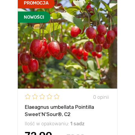
PROMOCJA
NOWOŚCI
0 opinii
Elaeagnus umbellata Pointilla
Sweet'N'Sour®, С2
Ilość w opakowaniu:
1 sadz