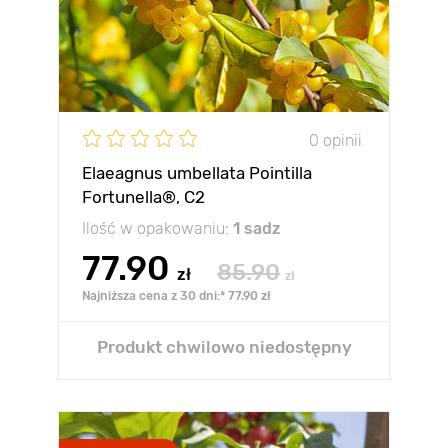
0 opinii
Elaeagnus umbellata Pointilla
Fortunella®, С2
Ilość w opakowaniu:
1 sadz
77.90
85.90
zł
zł
Najniższa cena z 30 dni:* 77.90 zł
Produkt chwilowo niedostępny