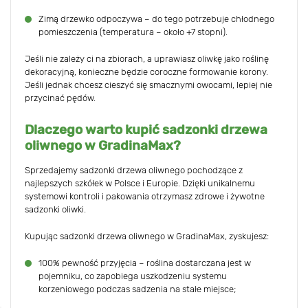
Zimą drzewko odpoczywa – do tego potrzebuje chłodnego
pomieszczenia (temperatura – około +7 stopni).
Jeśli nie zależy ci na zbiorach, a uprawiasz oliwkę jako roślinę
dekoracyjną, konieczne będzie coroczne formowanie korony.
Jeśli jednak chcesz cieszyć się smacznymi owocami, lepiej nie
przycinać pędów.
Dlaczego warto kupić sadzonki drzewa
oliwnego w GradinaMax?
Sprzedajemy sadzonki drzewa oliwnego pochodzące z
najlepszych szkółek w Polsce i Europie. Dzięki unikalnemu
systemowi kontroli i pakowania otrzymasz zdrowe i żywotne
sadzonki oliwki.
Kupując sadzonki drzewa oliwnego w GradinaMax, zyskujesz:
100% pewność przyjęcia – roślina dostarczana jest w
pojemniku, co zapobiega uszkodzeniu systemu
korzeniowego podczas sadzenia na stałe miejsce;