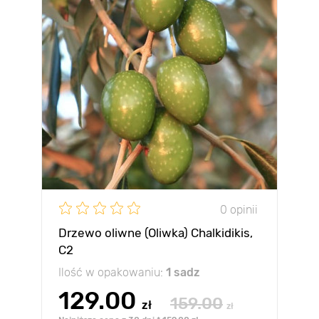
0 opinii
Drzewo oliwne (Oliwka) Chalkidikis,
C2
Ilość w opakowaniu:
1 sadz
129.00
159.00
zł
zł