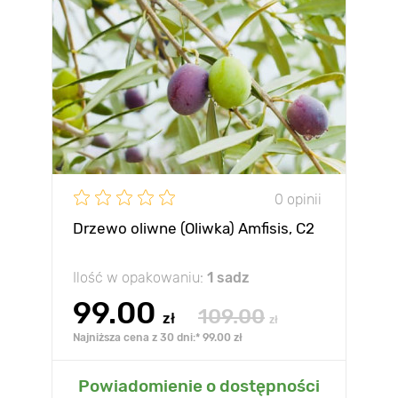
0 opinii
Drzewo oliwne (Oliwka) Amfisis, C2
Ilość w opakowaniu:
1 sadz
99.00
109.00
zł
zł
Najniższa cena z 30 dni:* 99.00 zł
Powiadomienie o dostępności