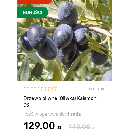
NOWOŚCI
0 opinii
Drzewo oliwne (Oliwka) Kalamon,
C2
Ilość w opakowaniu:
1 sadz
129.00
149.00
zł
zł