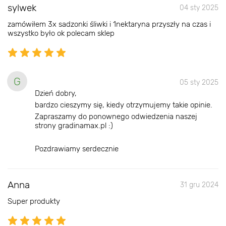
sylwek
04 sty 2025
zamówiłem 3x sadzonki śliwki i 1nektaryna przyszły na czas i
wszystko było ok polecam sklep
G
05 sty 2025
Dzień dobry,
bardzo cieszymy się, kiedy otrzymujemy takie opinie.
Zapraszamy do ponownego odwiedzenia naszej
strony gradinamax.pl :)
Pozdrawiamy serdecznie
Anna
31 gru 2024
Super produkty