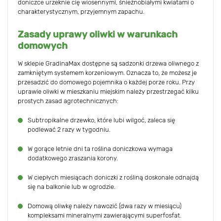
doniczce urzeknie cię wiosennymi, śnieżnobiałymi kwiatami o
charakterystycznym, przyjemnym zapachu.
Zasady uprawy oliwki w warunkach
domowych
W sklepie GradinaMax dostępne są sadzonki drzewa oliwnego z
zamkniętym systemem korzeniowym. Oznacza to, że możesz je
przesadzić do domowego pojemnika o każdej porze roku. Przy
uprawie oliwki w mieszkaniu miejskim należy przestrzegać kilku
prostych zasad agrotechnicznych:
Subtropikalne drzewko, które lubi wilgoć, zaleca się
podlewać 2 razy w tygodniu.
W gorące letnie dni ta roślina doniczkowa wymaga
dodatkowego zraszania korony.
W ciepłych miesiącach doniczki z rośliną doskonale odnajdą
się na balkonie lub w ogrodzie.
Domową oliwkę należy nawozić (dwa razy w miesiącu)
kompleksami mineralnymi zawierającymi superfosfat.