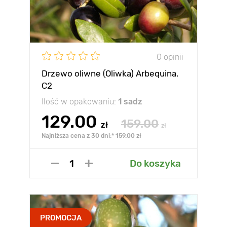
0 opinii
Drzewo oliwne (Oliwka) Arbequina,
С2
Ilość w opakowaniu:
1 sadz
129.00
159.00
zł
zł
Najniższa cena z 30 dni:* 159.00 zł
Do koszyka
PROMOCJA