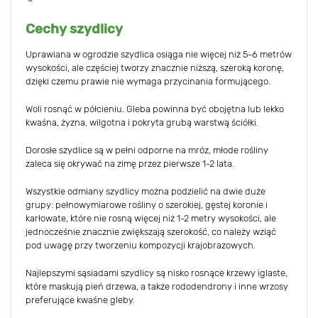
Cechy szydlicy
Uprawiana w ogrodzie szydlica osiąga nie więcej niż 5-6 metrów
wysokości, ale częściej tworzy znacznie niższą, szeroką koronę,
dzięki czemu prawie nie wymaga przycinania formującego.
Woli rosnąć w półcieniu. Gleba powinna być obojętna lub lekko
kwaśna, żyzna, wilgotna i pokryta grubą warstwą ściółki.
Dorosłe szydlice są w pełni odporne na mróz, młode rośliny
zaleca się okrywać na zimę przez pierwsze 1-2 lata.
Wszystkie odmiany szydlicy można podzielić na dwie duże
grupy: pełnowymiarowe rośliny o szerokiej, gęstej koronie i
karłowate, które nie rosną więcej niż 1-2 metry wysokości, ale
jednocześnie znacznie zwiększają szerokość, co należy wziąć
pod uwagę przy tworzeniu kompozycji krajobrazowych.
Najlepszymi sąsiadami szydlicy są nisko rosnące krzewy iglaste,
które maskują pień drzewa, a także rododendrony i inne wrzosy
preferujące kwaśne gleby.