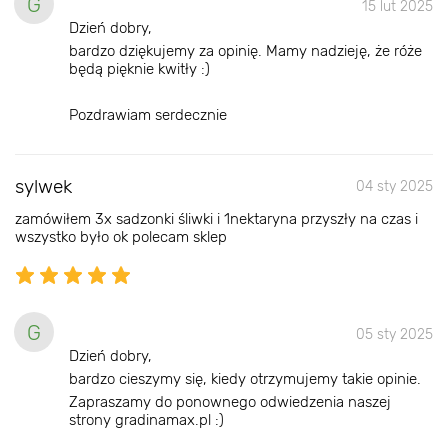
G
15 lut 2025
Dzień dobry,
bardzo dziękujemy za opinię. Mamy nadzieję, że róże
będą pięknie kwitły :)
Pozdrawiam serdecznie
sylwek
04 sty 2025
zamówiłem 3x sadzonki śliwki i 1nektaryna przyszły na czas i
wszystko było ok polecam sklep
G
05 sty 2025
Dzień dobry,
bardzo cieszymy się, kiedy otrzymujemy takie opinie.
Zapraszamy do ponownego odwiedzenia naszej
strony gradinamax.pl :)