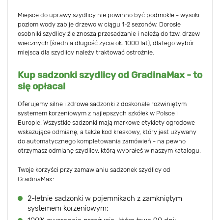
Miejsce do uprawy szydlicy nie powinno być podmokłe - wysoki
poziom wody zabije drzewo w ciągu 1-2 sezonów. Dorosłe
osobniki szydlicy źle znoszą przesadzanie i należą do tzw. drzew
wiecznych (średnia długość życia ok. 1000 lat), dlatego wybór
miejsca dla szydlicy należy traktować ostrożnie.
Kup sadzonki szydlicy od GradinaMax - to
się opłaca!
Oferujemy silne i zdrowe sadzonki z doskonale rozwiniętym
systemem korzeniowym z najlepszych szkółek w Polsce i
Europie. Wszystkie sadzonki mają markowe etykiety ogrodowe
wskazujące odmianę, a także kod kreskowy, który jest używany
do automatycznego kompletowania zamówień - na pewno
otrzymasz odmianę szydlicy, którą wybrałeś w naszym katalogu.
Twoje korzyści przy zamawianiu sadzonek szydlicy od
GradinaMax:
2-letnie sadzonki w pojemnikach z zamkniętym
systemem korzeniowym;