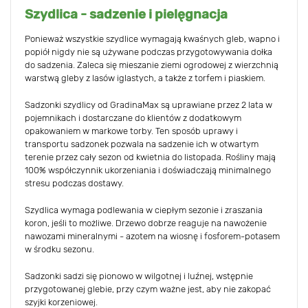
Szydlica - sadzenie i pielęgnacja
Ponieważ wszystkie szydlice wymagają kwaśnych gleb, wapno i
popiół nigdy nie są używane podczas przygotowywania dołka
do sadzenia. Zaleca się mieszanie ziemi ogrodowej z wierzchnią
warstwą gleby z lasów iglastych, a także z torfem i piaskiem.
Sadzonki szydlicy od GradinaMax są uprawiane przez 2 lata w
pojemnikach i dostarczane do klientów z dodatkowym
opakowaniem w markowe torby. Ten sposób uprawy i
transportu sadzonek pozwala na sadzenie ich w otwartym
terenie przez cały sezon od kwietnia do listopada. Rośliny mają
100% współczynnik ukorzeniania i doświadczają minimalnego
stresu podczas dostawy.
Szydlica wymaga podlewania w ciepłym sezonie i zraszania
koron, jeśli to możliwe. Drzewo dobrze reaguje na nawożenie
nawozami mineralnymi - azotem na wiosnę i fosforem-potasem
w środku sezonu.
Sadzonki sadzi się pionowo w wilgotnej i luźnej, wstępnie
przygotowanej glebie, przy czym ważne jest, aby nie zakopać
szyjki korzeniowej.