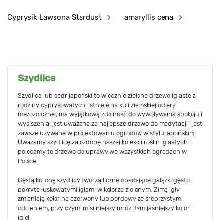
Cyprysik Lawsona Stardust
amaryllis cena
Szydlica
Szydlica lub cedr japoński to wiecznie zielone drzewo iglaste z
rodziny cyprysowatych. Istnieje na kuli ziemskiej od ery
mezozoicznej, ma wyjątkową zdolność do wywoływania spokoju i
wyciszenia, jest uważane za najlepsze drzewo do medytacji i jest
zawsze używane w projektowaniu ogrodów w stylu japońskim.
Uważamy szydlicę za ozdobę naszej kolekcji roślin iglastych i
polecamy to drzewo do uprawy we wszystkich ogrodach w
Polsce.
Gęstą koronę szydlicy tworzą liczne opadające gałązki gęsto
pokryte łuskowatymi igłami w kolorze zielonym. Zimą igły
zmieniają kolor na czerwony lub bordowy ze srebrzystym
odcieniem, przy czym im silniejszy mróz, tym jaśniejszy kolor
igieł.