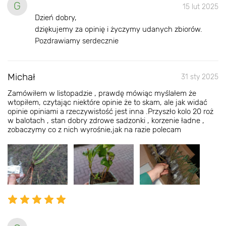
G
15 lut 2025
Dzień dobry,
dziękujemy za opinię i życzymy udanych zbiorów.
Pozdrawiamy serdecznie
Michał
31 sty 2025
Zamówiłem w listopadzie , prawdę mówiąc myślałem że
wtopiłem, czytając niektóre opinie że to skam, ale jak widać
opinie opiniami a rzeczywistość jest inna .Przyszło kolo 20 roż
w balotach , stan dobry zdrowe sadzonki , korzenie ładne ,
zobaczymy co z nich wyrośnie,jak na razie polecam