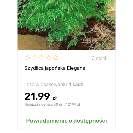
0 opinii
Szydlica japońska Elegans
Ilość w opakowaniu:
1 sadz
21.99
zł
Najniższa cena z 30 dni:* 21.99 zł
Powiadomienie o dostępności