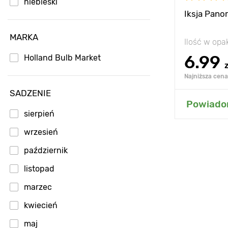
niebieski
Iksja Pano
MARKA
Ilość w op
6.99
Holland Bulb Market
z
Najniższa cena 
SADZENIE
Dodaj
Powiadom
sierpień
wrzesień
październik
listopad
marzec
kwiecień
maj