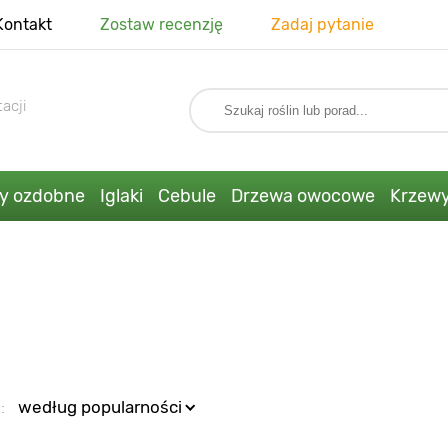
Kontakt
Zostaw recenzję
Zadaj pytanie
acji
ny ozdobne
Iglaki
Cebule
Drzewa owocowe
Krzew
:
według popularności