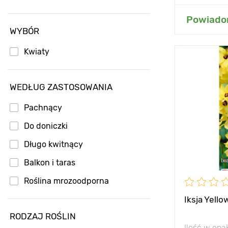
Dodaj
Powiadom
WYBÓR
Kwiaty
Zalety
WEDŁUG ZASTOSOWANIA
Wysokość
Pachnący
Rozstawa
Do doniczki
Stanowisko
Długo kwitnący
Balkon i taras
Mrozoodpor
Roślina mrozoodporna
Głębokość s
Iksja Yell
RODZAJ ROŚLIN
Ilość w op