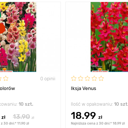
prawdziwy karnawał
Zalety
bę
kolorów!
każd
20 - 30 cm
Wysokość
5 - 10 cm
Rozstawa
słońce,
Stanowisko
słońc
półrozproszony
Mrozoodporność
ność
- 12°C
Głębokość sadzenia
0 opinii
adzenia
3 - 5 cm
kolorów
Iksja Venus
akowaniu:
10 szt.
Ilość w opakowaniu:
10 szt
18.99
13.90
zł
zł
zł
z 30 dni:* 11.90 zł
Najniższa cena z 30 dni:* 18.99 zł