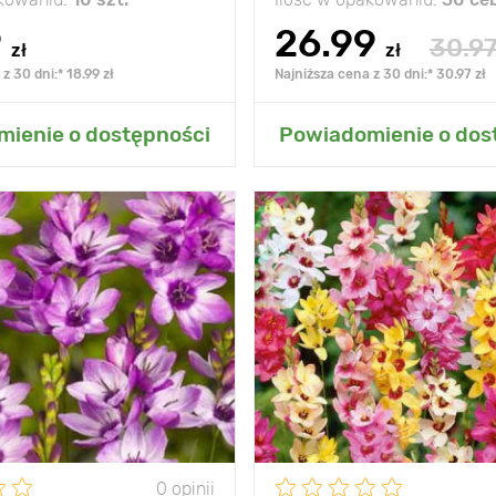
9
26.99
30.9
zł
zł
z 30 dni:* 18.99 zł
Najniższa cena z 30 dni:* 30.97 zł
 do mojego ogrodu
Dodaj do mojego o
ienie o dostępności
Powiadomienie o dos
roślina wieloletnia
Zalety
miesza
50 cm
Wysokość
10 cm
Rozstawa
słońce, półcień
Stanowisko
sł
ność
-25° С
Mrozoodporność
0 opinii