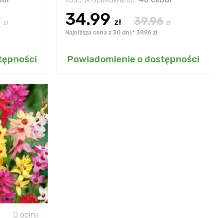
34.99
7
39.96
zł
zł
zł
Najniższa cena z 30 dni:* 39.96 zł
grodu
Dodaj do mojego ogrodu
tępności
Powiadomienie o dostępności
nka kolorów
40-50 cm
10-15 cm
ońce, półcień
- 20°С
0 opinii