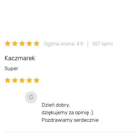
czerwiec
Ogólna ocena: 4.9
557 opinii
Kaczmarek
Super
G
Dzień dobry,
dziękujemy za opinię :).
Pozdrawiamy serdecznie