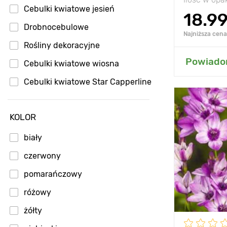
Cebulki kwiatowe jesień
18.9
Drobnocebulowe
Najniższa cena 
Rośliny dekoracyjne
Dodaj
Powiadom
Cebulki kwiatowe wiosna
Cebulki kwiatowe Star Capperline
Zalety
KOLOR
Wysokość
biały
Rozstawa
czerwony
Stanowisko
pomarańczowy
Mrozoodpor
różowy
żółty