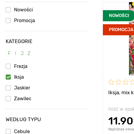
Nowości
Zalety
NOWOŚCI
Promocja
PROMOCJA
Wysokość
KATEGORIE
Rozstawa
F
I
J
Z
Stanowisko
Frezja
Mrozoodpor
Iksja
Głębokość s
Jaskier
Iksja, mix 
Zawilec
Ilość w op
11.90
WEDŁUG TYPU
Najniższa cena 
Cebule