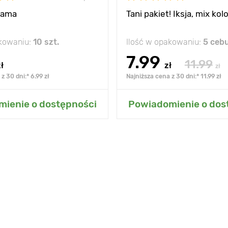
rama
Tani pakiet! Iksja, mix ko
akowaniu:
10 szt.
Ilość w opakowaniu:
5 cebu
7.99
11.99
ł
zł
zł
z 30 dni:* 6.99 zł
Najniższa cena z 30 dni:* 11.99 zł
 do mojego ogrodu
Dodaj do mojego o
ienie o dostępności
Powiadomienie o dos