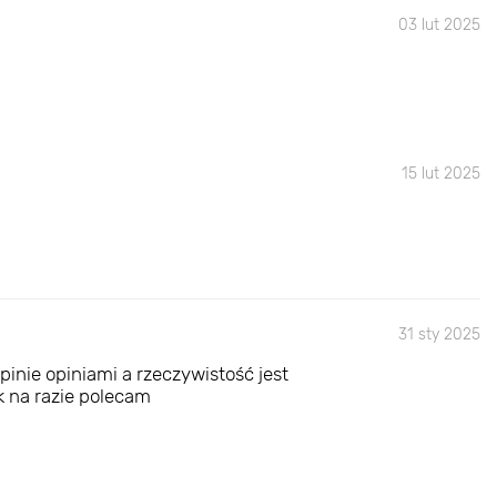
03 lut 2025
15 lut 2025
31 sty 2025
inie opiniami a rzeczywistość jest
ak na razie polecam