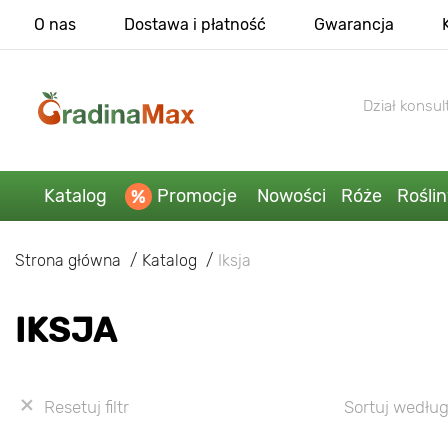
O nas
Dostawa i płatność
Gwarancja
Dział konsult
Katalog
Promocje
Nowości
Róże
Rośli
Strona główna
Katalog
Iksja
IKSJA
Resetuj filtr
Sortuj według