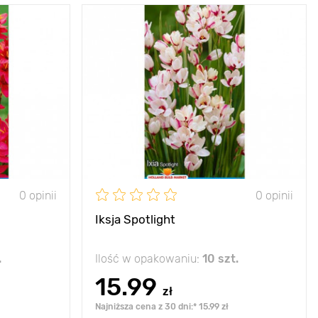
dzie ozdobą
Zalety
korzystnie podkreśla
ego miejsca
ogród kwiatowy
20 - 30 cm
Wysokość
20 - 30 cm
5 - 10 cm
Rozstawa
5 - 10 cm
e, pół cienia
Stanowisko
słońce, pół cienia
-12 C
Mrozoodporność
-12°C
3 - 5 cm
Głębokość sadzenia
3 - 5 cm
0 opinii
0 opinii
Iksja Spotlight
.
Ilość w opakowaniu:
10 szt.
15.99
zł
Najniższa cena z 30 dni:* 15.99 zł