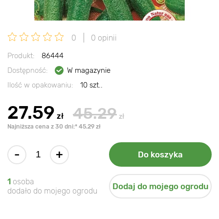
0
0 opinii
Produkt:
86444
Dostępność:
W magazynie
Ilość w opakowaniu:
10 szt..
27.59
45.29
zł
zł
Najniższa cena z 30 dni:* 45.29 zł
-
+
Do koszyka
1
osoba
Dodaj do mojego ogrodu
dodało do mojego ogrodu