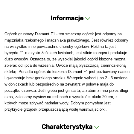
Informacje
Ogórek gruntowy Diamant F1 - ten smaczny ogórek jest odporny na
mączniaka rzekomego i mączniaka prawdziwego. Jest również odporny
na wszystkie inne powszechne choroby ogórków. Roślina ta jest
hybrydą F1 o czysto żeńskich kwiatach, jest silnie rosnąca i produkuje
dużo owoców. Oznacza to, że wysokiej jakości ogórki kiszone można
zbierać od lipca do września. Owoce mają błyszczącą, ciemnozieloną
skórkę. Ponadto ogórek do kiszenia Diamant F1 jest pozbawiony nasion
i gwarantuje brak gorzkiego smaku. Wstępnie wyhoduj po 2 - 3 nasiona
w doniczkach lub bezpośrednio na zewnątrz w połowie maja do
początku czerwca. Jeśli gleba jest gliniasta, a zatem zimna przez długi
czas, zalecamy wysiew na redlinach o wysokości około 20 cm, z
których może spływać nadmiar wody. Dobrym pomysłem jest
przykrycie grządek przepuszczającą wodę warstwą ściółki.
Charakterystyka