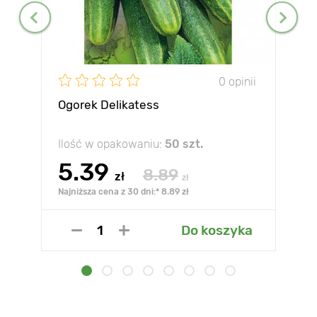
0 opinii
Ogorek Delikatess
Ilość w opakowaniu:
50 szt.
5.39
8.89
zł
zł
Najniższa cena z 30 dni:* 8.89 zł
Do koszyka