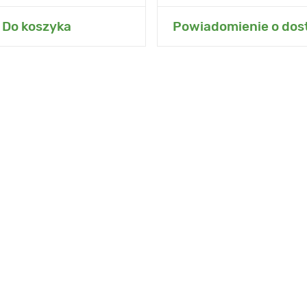
 do mojego ogrodu
Dodaj do mojego o
Do koszyka
Powiadomienie o dos