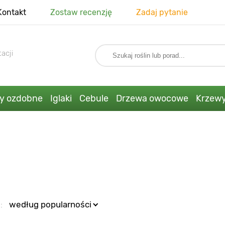
Kontakt
Zostaw recenzję
Zadaj pytanie
acji
ny ozdobne
Iglaki
Cebule
Drzewa owocowe
Krzew
:
według popularności