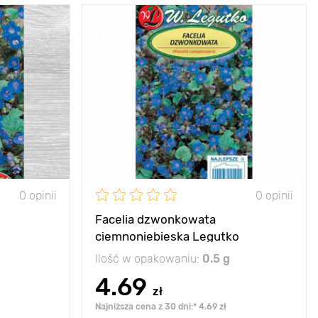
 jednoroczna
Zalety
roślina jednoroczna
20-30 cm
Wysokość
20 - 30 cm
20-30 cm
Rozstawa
25 - 30 cm
ońce, półcień
Stanowisko
słońce
0 opinii
0 opinii
Facelia dzwonkowata
ciemnoniebieska Legutko
Ilość w opakowaniu:
0.5 g
4.69
zł
Najniższa cena z 30 dni:* 4.69 zł