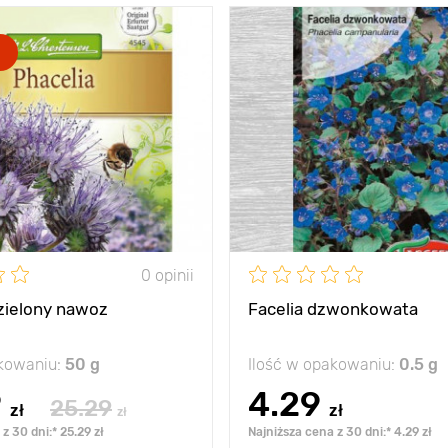
poprawia strukturę
Zalety
Roślina
gleby
Wysokość
20 - 25 cm
Rozstawa
5 х 5 cm
Stanowisko
sł
słońce
0 opinii
 zielony nawoz
Facelia dzwonkowata
akowaniu:
50 g
Ilość w opakowaniu:
0.5 g
9
4.29
25.29
zł
zł
zł
z 30 dni:* 25.29 zł
Najniższa cena z 30 dni:* 4.29 zł