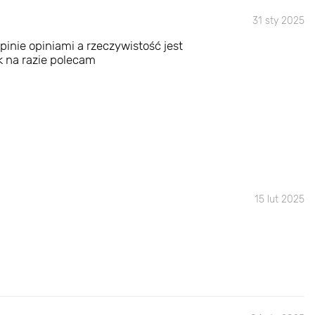
31 sty 2025
inie opiniami a rzeczywistość jest
ak na razie polecam
15 lut 2025