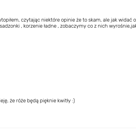
iłem, czytając niektóre opinie że to skam, ale jak widać op
 sadzonki , korzenie ładne , zobaczymy co z nich wyrośnie,j
ę, że róże będą pięknie kwitły :)