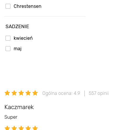
Chrestensen
SADZENIE
kwiecień
maj
Ogólna ocena: 4.9
557 opinii
Kaczmarek
Super