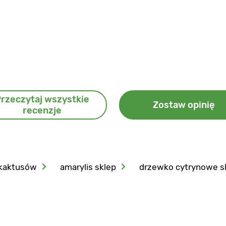
rzeczytaj wszystkie
Zostaw opinię
recenzje
 kaktusów
amarylis sklep
drzewko cytrynowe s