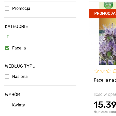
Promocja
Zalety
PROMOCJA
KATEGORIE
Wysokość
F
Rozstawa
Stanowisko
Facelia
WEDŁUG TYPU
Nasiona
Facelia na
WYBÓR
Ilość w op
15.3
Kwiaty
Najniższa cena 