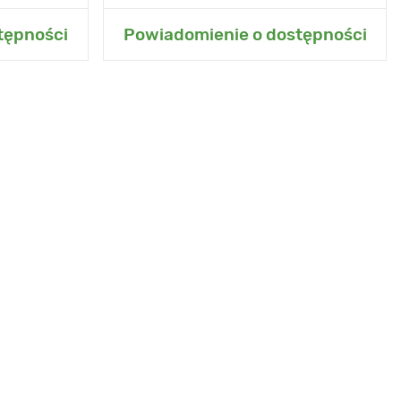
grodu
Dodaj do mojego ogrodu
tępności
Powiadomienie o dostępności