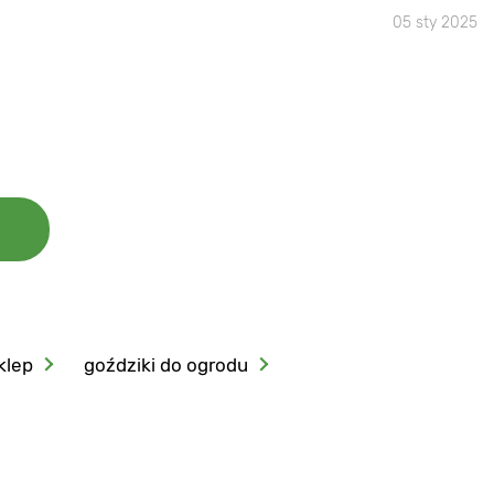
05 sty 2025
klep
goździki do ogrodu