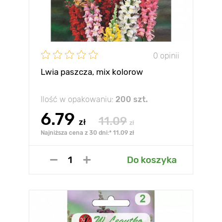
0 opinii
Lwia paszcza, mix kolorow
Ilość w opakowaniu:
200 szt.
6.79
11.09
zł
zł
Najniższa cena z 30 dni:* 11.09 zł
Do koszyka