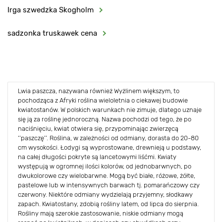
Irga szwedzka Skogholm
sadzonka truskawek cena
Lwia paszcza, nazywana również Wyżlinem większym, to
pochodząca z Afryki roślina wieloletnia o ciekawej budowie
kwiatostanów. W polskich warunkach nie zimuje, dlatego uznaje
się ją za roślinę jednoroczną. Nazwa pochodzi od tego, że po
naciśnięciu, kwiat otwiera się, przypominając zwierzęcą
‘’paszczę’’. Roślina, w zależności od odmiany, dorasta do 20-80
cm wysokości. Łodygi są wyprostowane, drewnieją u podstawy,
na całej długości pokryte są lancetowymi liśćmi. Kwiaty
występują w ogromnej ilości kolorów, od jednobarwnych, po
dwukolorowe czy wielobarwne. Mogą być białe, różowe, żółte,
pastelowe lub w intensywnych barwach tj. pomarańczowy czy
czerwony. Niektóre odmiany wydzielają przyjemny, słodkawy
zapach. Kwiatostany, zdobią rośliny latem, od lipca do sierpnia.
Rośliny mają szerokie zastosowanie, niskie odmiany mogą