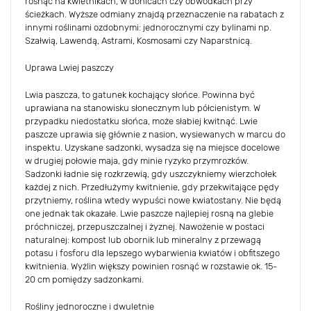
rosnąć na kwietnikach, w donicach czy obwódkach przy
ścieżkach. Wyższe odmiany znajdą przeznaczenie na rabatach z
innymi roślinami ozdobnymi: jednorocznymi czy bylinami np.
Szałwią, Lawendą, Astrami, Kosmosami czy Naparstnicą.
Uprawa Lwiej paszczy
Lwia paszcza, to gatunek kochający słońce. Powinna być
uprawiana na stanowisku słonecznym lub półcienistym. W
przypadku niedostatku słońca, może słabiej kwitnąć. Lwie
paszcze uprawia się głównie z nasion, wysiewanych w marcu do
inspektu. Uzyskane sadzonki, wysadza się na miejsce docelowe
w drugiej połowie maja, gdy minie ryzyko przymrozków.
Sadzonki ładnie się rozkrzewią, gdy uszczykniemy wierzchołek
każdej z nich. Przedłużymy kwitnienie, gdy przekwitające pędy
przytniemy, roślina wtedy wypuści nowe kwiatostany. Nie będą
one jednak tak okazałe. Lwie paszcze najlepiej rosną na glebie
próchniczej, przepuszczalnej i żyznej. Nawożenie w postaci
naturalnej: kompost lub obornik lub mineralny z przewagą
potasu i fosforu dla lepszego wybarwienia kwiatów i obfitszego
kwitnienia. Wyżlin większy powinien rosnąć w rozstawie ok. 15-
20 cm pomiędzy sadzonkami.
Rośliny jednoroczne i dwuletnie