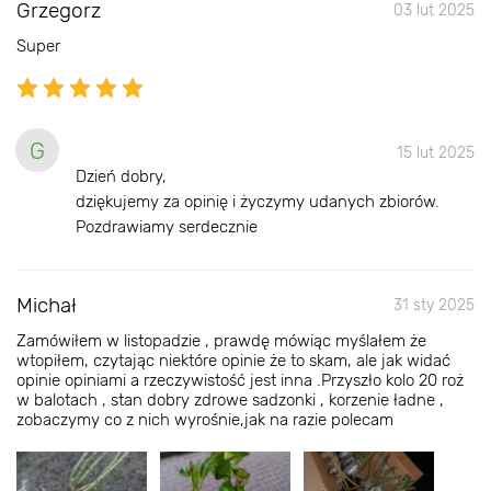
Grzegorz
03 lut 2025
Super
G
15 lut 2025
Dzień dobry,
dziękujemy za opinię i życzymy udanych zbiorów.
Pozdrawiamy serdecznie
Michał
31 sty 2025
Zamówiłem w listopadzie , prawdę mówiąc myślałem że
wtopiłem, czytając niektóre opinie że to skam, ale jak widać
opinie opiniami a rzeczywistość jest inna .Przyszło kolo 20 roż
w balotach , stan dobry zdrowe sadzonki , korzenie ładne ,
zobaczymy co z nich wyrośnie,jak na razie polecam