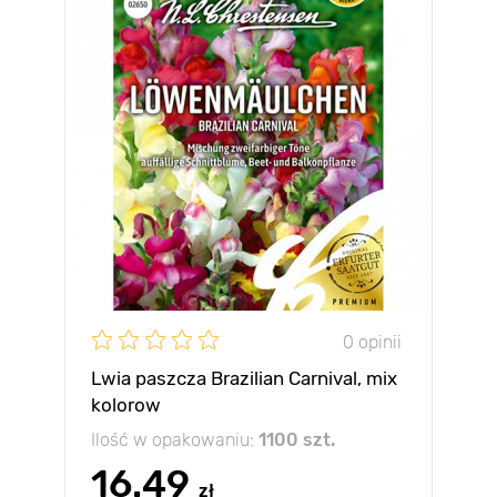
0 opinii
Lwia paszcza Brazilian Carnival, mix
kolorow
Ilość w opakowaniu:
1100 szt.
16.49
zł