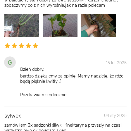
w balotach , stan dobry zdrowe sadzonki , korzenie ładne ,
zobaczymy co z nich wyrośnie,jak na razie polecam
G
15 lut 2025
Dzień dobry,
bardzo dziękujemy za opinię. Mamy nadzieję, że róże
będą pięknie kwitły :)
Pozdrawiam serdecznie
sylwek
04 sty 2025
zamówiłem 3x sadzonki śliwki i 1nektaryna przyszły na czas i
wszystko było ok polecam sklep