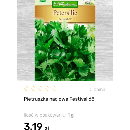
0 opinii
Pietruszka naciowa Festival 68
Ilość w opakowaniu:
1 g
3.19
zł