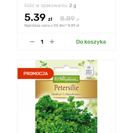
Ilość w opakowaniu:
2 g
5.39
8.89
zł
zł
Najniższa cena z 30 dni:* 8.89 zł
Do koszyka
PROMOCJA