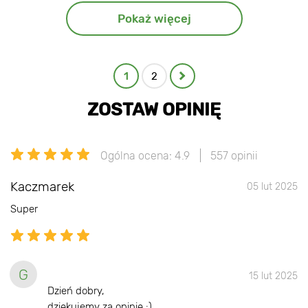
Pokaż więcej
1
2
ZOSTAW OPINIĘ
Ogólna ocena: 4.9
557 opinii
Kaczmarek
05 lut 2025
Super
G
15 lut 2025
Dzień dobry,
dziękujemy za opinię :).