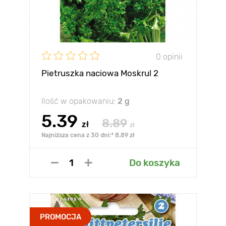
0 opinii
Pietruszka naciowa Moskrul 2
Ilość w opakowaniu:
2 g
5.39
8.89
zł
zł
Najniższa cena z 30 dni:* 8.89 zł
Do koszyka
PROMOCJA