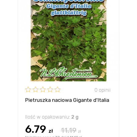
0 opinii
Pietruszka naciowa Gigante d'Italia
Ilość w opakowaniu:
2 g
6.79
11.19
zł
zł