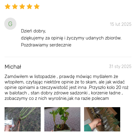
G
15 lut 2025
Dzień dobry,
dziękujemy za opinię i życzymy udanych zbiorów.
Pozdrawiamy serdecznie
Michał
31 sty 2025
Zamówiłem w listopadzie , prawdę mówiąc myślałem że
wtopiłem, czytając niektóre opinie że to skam, ale jak widać
opinie opiniami a rzeczywistość jest inna .Przyszło kolo 20 roż
w balotach , stan dobry zdrowe sadzonki , korzenie ładne ,
zobaczymy co z nich wyrośnie,jak na razie polecam