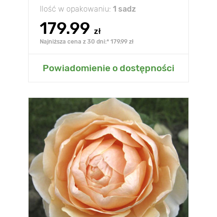
Ilość w opakowaniu:
1 sadz
179.99
zł
Najniższa cena z 30 dni:* 179.99 zł
Powiadomienie o dostępności