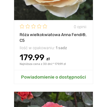
0 opinii
Róża wielkokwiatowa Anna Fendi®,
C5
Ilość w opakowaniu:
1 sadz
179.99
zł
Najniższa cena z 30 dni:* 179.99 zł
Powiadomienie o dostępności