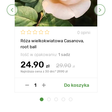
0 opinii
Róża wielkokwiatowa Casanova,
root ball
Ilość w opakowaniu:
1 sadz
24.90
29.90
zł
zł
Najniższa cena z 30 dni:* 29.90 zł
Do koszyka