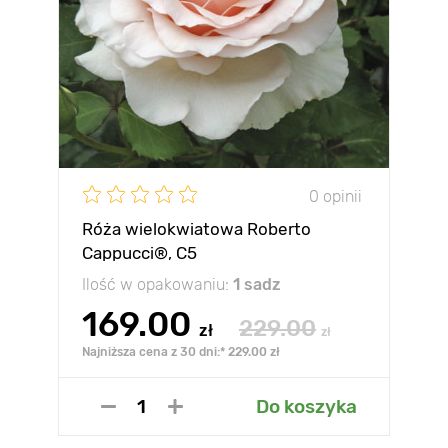
0 opinii
Róża wielokwiatowa Roberto
Cappucci®, C5
Ilość w opakowaniu:
1 sadz
169.00
229.00
zł
zł
Najniższa cena z 30 dni:* 229.00 zł
Do koszyka