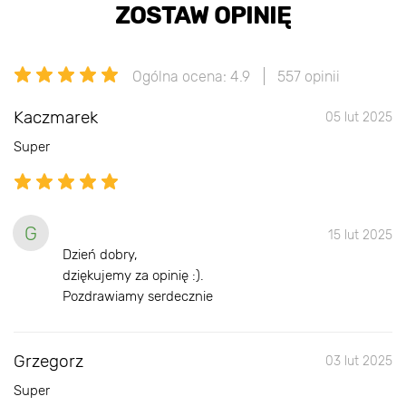
ZOSTAW OPINIĘ
Ogólna ocena: 4.9
557 opinii
Kaczmarek
05 lut 2025
Super
G
15 lut 2025
Dzień dobry,
dziękujemy za opinię :).
Pozdrawiamy serdecznie
Grzegorz
03 lut 2025
Super