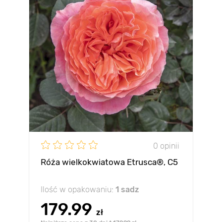
0 opinii
Róża wielkokwiatowa Etrusca®, C5
Ilość w opakowaniu:
1 sadz
179.99
zł