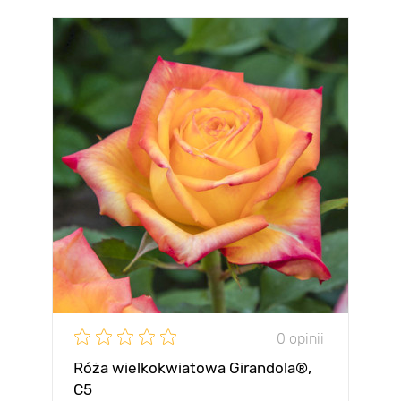
0 opinii
Róża wielkokwiatowa Girandola®,
C5