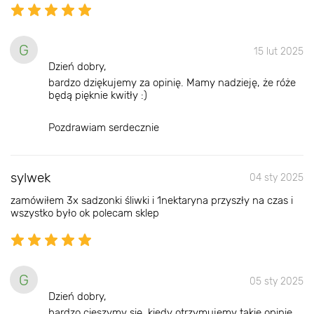
G
15 lut 2025
Dzień dobry,
bardzo dziękujemy za opinię. Mamy nadzieję, że róże
będą pięknie kwitły :)
Pozdrawiam serdecznie
sylwek
04 sty 2025
zamówiłem 3x sadzonki śliwki i 1nektaryna przyszły na czas i
wszystko było ok polecam sklep
G
05 sty 2025
Dzień dobry,
bardzo cieszymy się, kiedy otrzymujemy takie opinie.