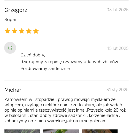
Grzegorz
03 lut 2025
Super
G
15 lut 2025
Dzień dobry,
dziękujemy za opinię i życzymy udanych zbiorów.
Pozdrawiamy serdecznie
Michał
31 sty 2025
Zamówiłem w listopadzie , prawdę mówiąc myślałem że
wtopiłem, czytając niektóre opinie że to skam, ale jak widać
opinie opiniami a rzeczywistość jest inna .Przyszło kolo 20 roż
w balotach , stan dobry zdrowe sadzonki , korzenie ładne ,
zobaczymy co z nich wyrośnie,jak na razie polecam