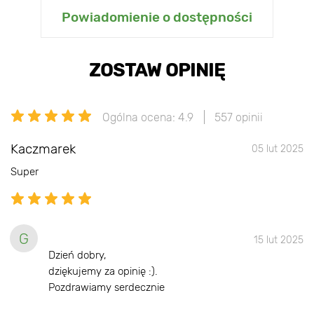
Powiadomienie o dostępności
ZOSTAW OPINIĘ
Ogólna ocena: 4.9
557 opinii
Kaczmarek
05 lut 2025
Super
G
15 lut 2025
Dzień dobry,
dziękujemy za opinię :).
Pozdrawiamy serdecznie