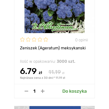
0 opinii
Zeniszek (Ageratum) meksykanski
Ilość w opakowaniu:
3000 szt.
6.79
11.19
zł
zł
Najniższa cena z 30 dni:* 11.19 zł
Do koszyka