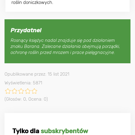
roślin doniczkowych.
Przydatne!
Rosnący księżyc nadal znajduje się pod działaniem
znaku Barana. Zalecane działania obejmują porządki,
ochronę roślin przed mrozem i prace pielęgnacyjne.
Opublikowane przez: 15 list 2021
Wyświetlenia: 5871
(Głosów:
0
, Ocena:
0
)
Tylko dla
subskrybentów