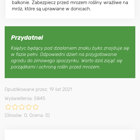
balkonie. Zabezpiecz przed mrozem rośliny wrażliwe na
mróz, które są uprawiane w donicach.
Przydatne!
Księżyc będący pod działaniem znaku byka znajduje się
w fazie pełni. Odpowiedni dzień na przygotowanie
ogrodu do zimowego spoczynku. Warto dziś zająć się
porządkami i ochroną roślin przed mrozem.
Opublikowane przez: 19 list 2021
Wyświetlenia: 5845
(Głosów:
0
, Ocena:
0
)