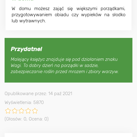
W domu możesz zająć się większymi porządkami,
przygotowywaniem obiadu czy wypieków na słodko
lub wytrawnych.
Przydatne!
Malejący księżyc znajduje się pod działaniem znaku
Wagi. To dobry dzień na porządki w sadzie,
zabezpieczanie roślin przed mrozem i zbiory warzyw.
Opublikowane przez: 14 paź 2021
Wyświetlenia: 5870
(Głosów:
0
, Ocena:
0
)