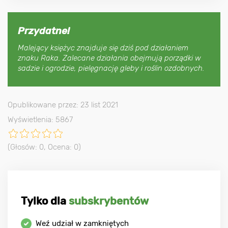
Przydatne!
Malejący księżyc znajduje się dziś pod działaniem
znaku Raka. Zalecane działania obejmują porządki w
sadzie i ogrodzie, pielęgnację gleby i roślin ozdobnych.
Opublikowane przez: 23 list 2021
Wyświetlenia: 5867
(Głosów:
0
, Ocena:
0
)
Tylko dla
subskrybentów
Weź udział w zamkniętych