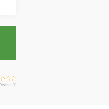
 Ocena:
0
)