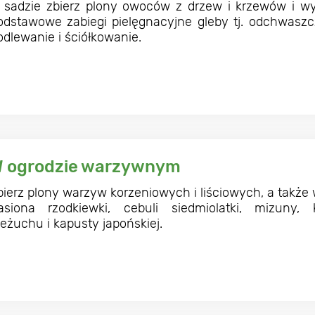
 sadzie zbierz plony owoców z drzew i krzewów i w
odstawowe zabiegi pielęgnacyjne gleby tj. odchwaszc
odlewanie i ściółkowanie.
 ogrodzie warzywnym
bierz plony warzyw korzeniowych i liściowych, a także 
asiona rzodkiewki, cebuli siedmiolatki, mizuny, 
zeżuchu i kapusty japońskiej.