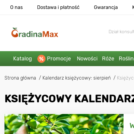
O nas
Dostawa i płatność
Gwarancja
Dział konsult
Katalog
Promocje
Nowości
Róże
Rośli
Strona główna
Kalendarz księżycowy: sierpień
Księżyc
KSIĘŻYCOWY KALENDARZ 
W