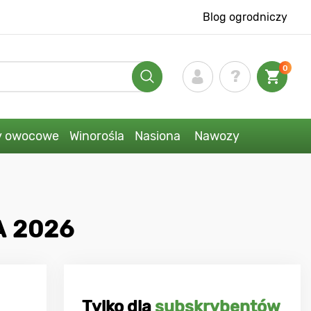
Blog ogrodniczy
0
y owocowe
Winorośla
Nasiona
Nawozy
A 2026
Tylko dla
subskrybentów