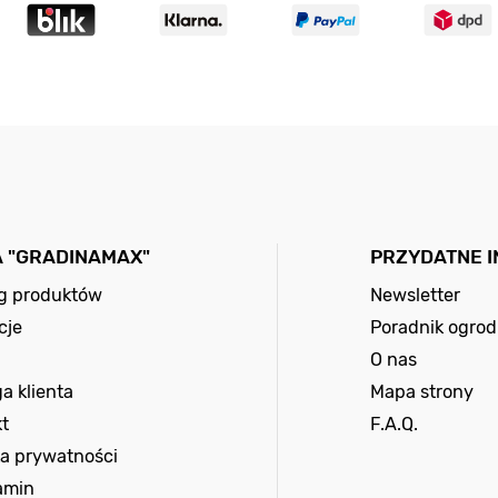
A "GRADINAMAX"
PRZYDATNE 
og produktów
Newsletter
cje
Poradnik ogrod
O nas
a klienta
Mapa strony
t
F.A.Q.
ka prywatności
amin