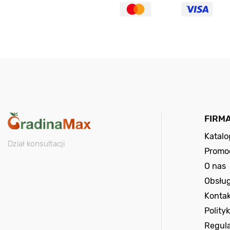
FIRM
Katal
Dział konsultacji
Promo
O nas
Obsług
Kontak
Polity
Regul