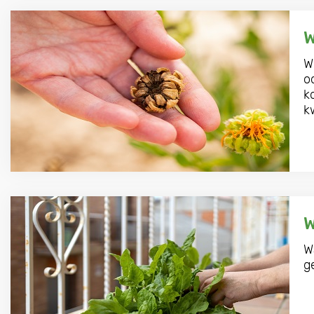
W
W
o
k
k
W
W
g