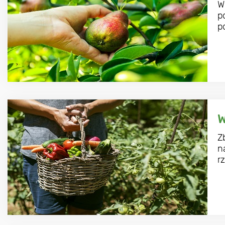
W
p
p
W
Z
n
r