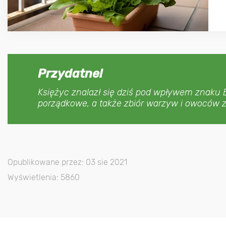
Przydatne!
Księżyc znalazł się dziś pod wpływem znaku B
porządkowe, a także zbiór warzyw i owoców z
Opublikowane przez: 03 sie 2021
Wyświetlenia: 5860