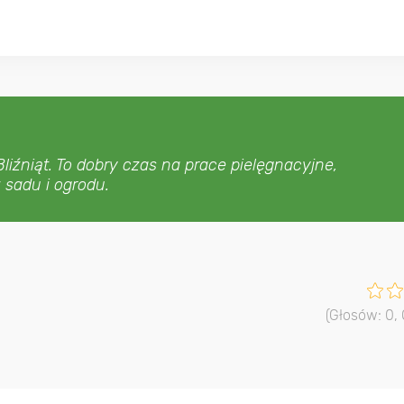
liźniąt. To dobry czas na prace pielęgnacyjne,
 sadu i ogrodu.
(Głosów:
0
,