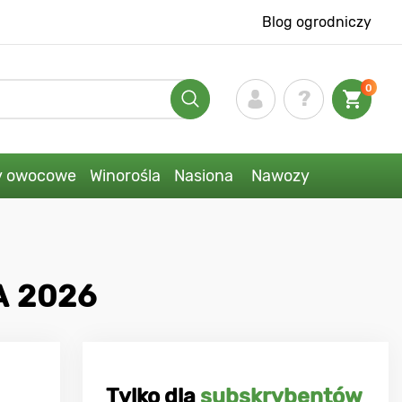
Blog ogrodniczy
0
y owocowe
Winorośla
Nasiona
Nawozy
A 2026
Tylko dla
subskrybentów