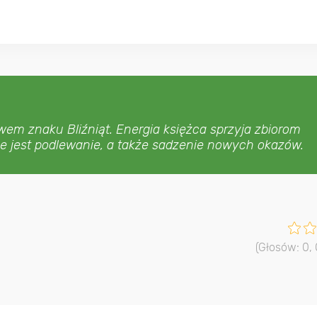
wem znaku Bliźniąt. Energia księżca sprzyja zbiorom
e jest podlewanie, a także sadzenie nowych okazów.
(Głosów:
0
,