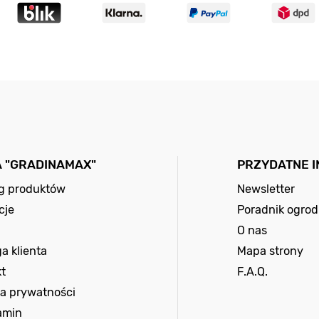
A "GRADINAMAX"
PRZYDATNE 
og produktów
Newsletter
cje
Poradnik ogrod
O nas
a klienta
Mapa strony
t
F.A.Q.
ka prywatności
amin