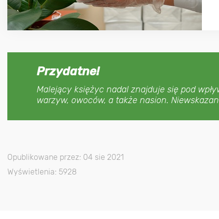
Przydatne!
Malejący księżyc nadal znajduje się pod wpły
warzyw, owoców, a także nasion. Niewskazan
Opublikowane przez: 04 sie 2021
Wyświetlenia: 5928