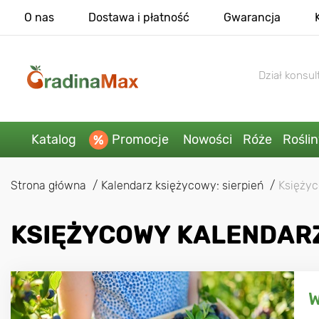
O nas
Dostawa i płatność
Gwarancja
Dział konsult
Katalog
Promocje
Nowości
Róże
Rośli
Strona główna
Kalendarz księżycowy: sierpień
Księżyc
KSIĘŻYCOWY KALENDARZ 
W