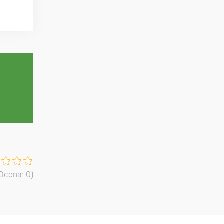
 Ocena:
0
)