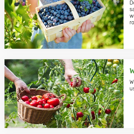
D
s
w
ro
W
W
u