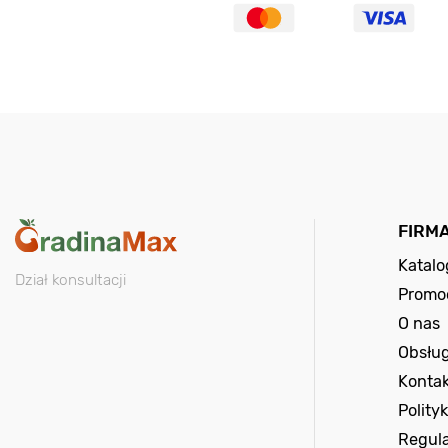
FIRM
Katal
Dział konsultacji
Promo
O nas
Obsług
Kontak
Polity
Regul