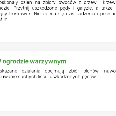
oskonały dzień na zbiory owoców z drzew i krze
adzie. Przytnij uszkodzone pędy i gałęzie, a także 
ąsy truskawek. Nie zaleca się dziś sadzenia i przesa
ślin.
 ogrodzie warzywnym
skazane działania obejmują zbiór plonów, nawoż
suwanie suchych liści i uszkodzonych pędów.