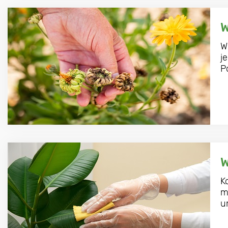
W
W
j
P
W
K
m
u