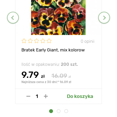
0 opinii
Bratek Early Giant, mix kolorow
Ilość w opakowaniu:
200 szt.
9.79
16.09
zł
zł
Najniższa cena z 30 dni:* 16.09 zł
Do koszyka