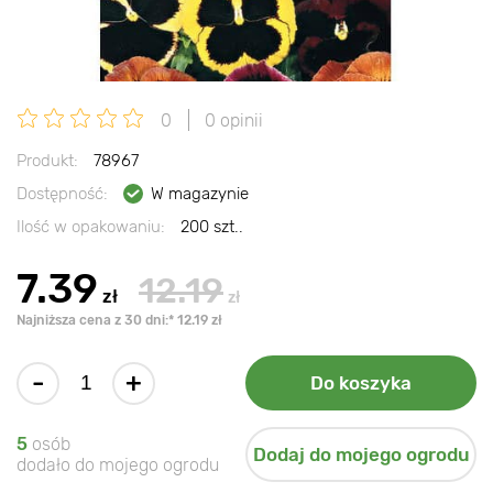
0
0 opinii
Produkt:
78967
Dostępność:
W magazynie
Ilość w opakowaniu:
200 szt..
7.39
12.19
zł
zł
Najniższa cena z 30 dni:* 12.19 zł
-
+
Do koszyka
5
osób
Dodaj do mojego ogrodu
dodało do mojego ogrodu