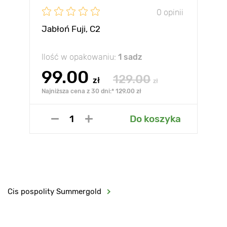
0 opinii
Jabłoń Fuji, С2
Ilość w opakowaniu:
1 sadz
99.00
129.00
zł
zł
Najniższa cena z 30 dni:* 129.00 zł
Do koszyka
Cis pospolity Summergold