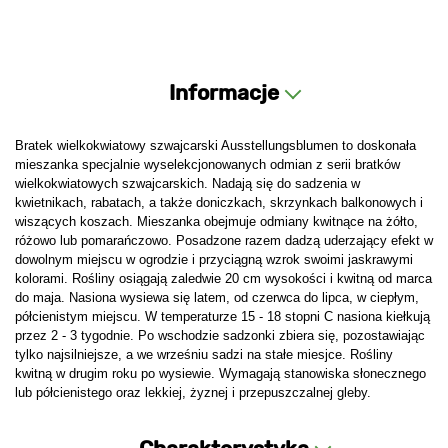
Informacje
Bratek wielkokwiatowy szwajcarski Ausstellungsblumen to doskonała
mieszanka specjalnie wyselekcjonowanych odmian z serii bratków
wielkokwiatowych szwajcarskich. Nadają się do sadzenia w
kwietnikach, rabatach, a także doniczkach, skrzynkach balkonowych i
wiszących koszach. Mieszanka obejmuje odmiany kwitnące na żółto,
różowo lub pomarańczowo. Posadzone razem dadzą uderzający efekt w
dowolnym miejscu w ogrodzie i przyciągną wzrok swoimi jaskrawymi
kolorami. Rośliny osiągają zaledwie 20 cm wysokości i kwitną od marca
do maja. Nasiona wysiewa się latem, od czerwca do lipca, w ciepłym,
półcienistym miejscu. W temperaturze 15 - 18 stopni C nasiona kiełkują
przez 2 - 3 tygodnie. Po wschodzie sadzonki zbiera się, pozostawiając
tylko najsilniejsze, a we wrześniu sadzi na stałe miesjce. Rośliny
kwitną w drugim roku po wysiewie. Wymagają stanowiska słonecznego
lub półcienistego oraz lekkiej, żyznej i przepuszczalnej gleby.