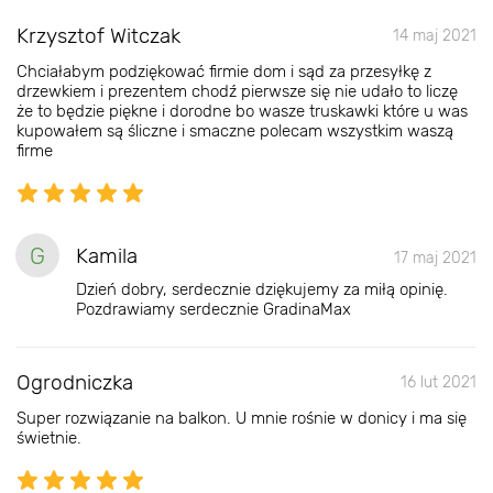
Krzysztof Witczak
14 maj 2021
Chciałabym podziękować firmie dom i sąd za przesyłkę z
drzewkiem i prezentem chodź pierwsze się nie udało to liczę
że to będzie piękne i dorodne bo wasze truskawki które u was
kupowałem są śliczne i smaczne polecam wszystkim waszą
firme
G
Kamila
17 maj 2021
Dzień dobry, serdecznie dziękujemy za miłą opinię.
Pozdrawiamy serdecznie GradinaMax
Ogrodniczka
16 lut 2021
Super rozwiązanie na balkon. U mnie rośnie w donicy i ma się
świetnie.