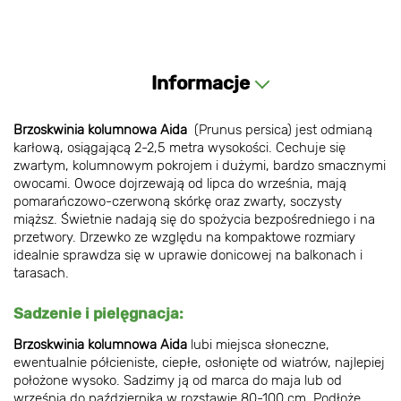
Informacje
Brzoskwinia kolumnowa Aida
(Prunus persica) jest odmianą
karłową, osiągającą 2-2,5 metra wysokości. Cechuje się
zwartym, kolumnowym pokrojem i dużymi, bardzo smacznymi
owocami. Owoce dojrzewają od lipca do września, mają
pomarańczowo-czerwoną skórkę oraz zwarty, soczysty
miąższ. Świetnie nadają się do spożycia bezpośredniego i na
przetwory. Drzewko ze względu na kompaktowe rozmiary
idealnie sprawdza się w uprawie donicowej na balkonach i
tarasach.
Sadzenie i pielęgnacja:
Brzoskwinia kolumnowa Aida
lubi miejsca słoneczne,
ewentualnie półcieniste, ciepłe, osłonięte od wiatrów, najlepiej
położone wysoko. Sadzimy ją od marca do maja lub od
września do października w rozstawie 80-100 cm. Podłoże