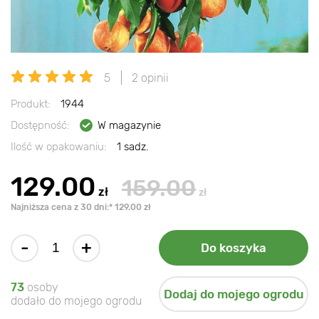
5
2 opinii
Produkt:
1944
Dostępność:
W magazynie
Ilość w opakowaniu:
1 sadz.
129.00
159.00
zł
zł
Najniższa cena z 30 dni:* 129.00 zł
-
+
Do koszyka
73
osoby
Dodaj do mojego ogrodu
dodało do mojego ogrodu