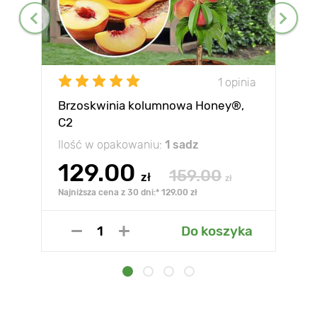
1 opinia
Brzoskwinia kolumnowa Honey®,
C2
Ilość w opakowaniu:
1 sadz
129.00
159.00
zł
zł
Najniższa cena z 30 dni:* 129.00 zł
Do koszyka