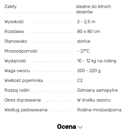
Zalety
idealne do letnich
deserów
Wysokość
2 - 2,5 m
Rozstawa
80 x 80 cm
Stanowisko
słońce
Mrozoodporność
- 27°С
Wydajność
10 - 12 kg na roślinę
Waga owocu
200 - 220 g
Wielkość pojemnika
C2
Rodzaj roślin
Odmiany samopylne
Okres dojrzewania
W środku sezonu
Według zastosowania
Roślina mrozoodporna
Ocena