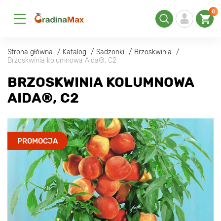
0
Strona główna
Katalog
Sadzonki
Brzoskwinia
Brzoskwinia kolumnowa Aida®, C2
BRZOSKWINIA KOLUMNOWA
AIDA®, C2
PROMOCJA