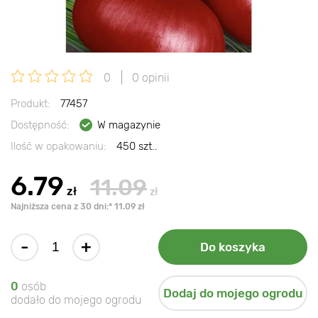
0
0 opinii
Produkt:
77457
Dostępność:
W magazynie
Ilość w opakowaniu:
450 szt..
6.79
11.09
zł
zł
Najniższa cena z 30 dni:* 11.09 zł
-
+
Do koszyka
0
osób
Dodaj do mojego ogrodu
dodało do mojego ogrodu