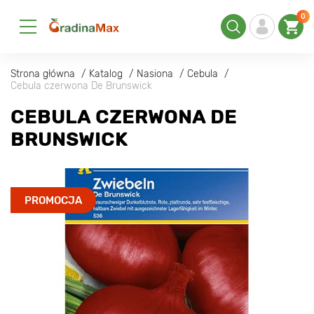
0
Strona główna
Katalog
Nasiona
Cebula
Cebula czerwona De Brunswick
CEBULA CZERWONA DE
BRUNSWICK
PROMOCJA