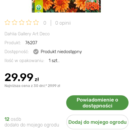
0
0 opinii
Dahlia Gallery Art Deco
Produkt:
76207
Dostępność:
Produkt niedostępny
Ilość w opakowaniu:
1 szt..
29.99
zł
Najniższa cena z 30 dni:* 29.99 zł
Powiadomienie o
dostępności
12
osób
Dodaj do mojego ogrodu
dodało do mojego ogrodu