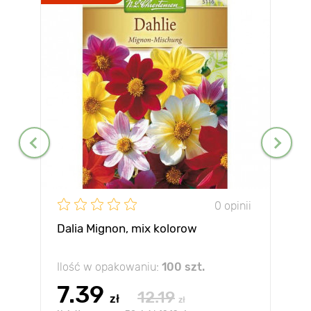
0 opinii
Dalia Mignon, mix kolorow
Ilość w opakowaniu:
100 szt.
7.39
12.19
zł
zł