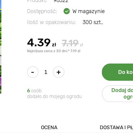
Produkt:
96522
Dostępność:
W magazynie
Ilość w opakowaniu:
300 szt..
4.39
7.19
zł
zł
Najniższa cena z 30 dni:* 7.19 zł
-
+
Do ko
Dodaj d
6
osób
dodało do mojego ogrodu
ogr
OCENA
DOSTAWA I P