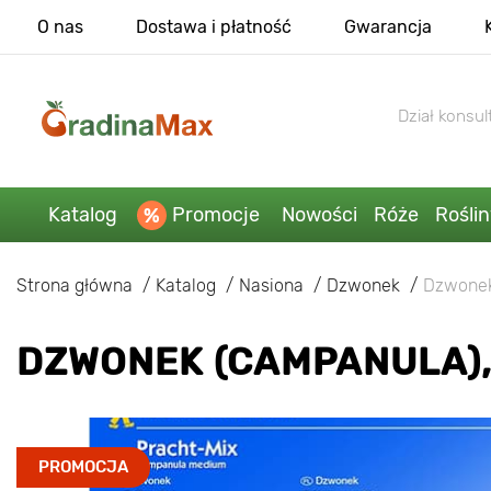
O nas
Dostawa i płatność
Gwarancja
Dział konsult
Katalog
Promocje
Nowości
Róże
Rośli
Strona główna
Katalog
Nasiona
Dzwonek
Dzwonek
DZWONEK (CAMPANULA),
PROMOCJA