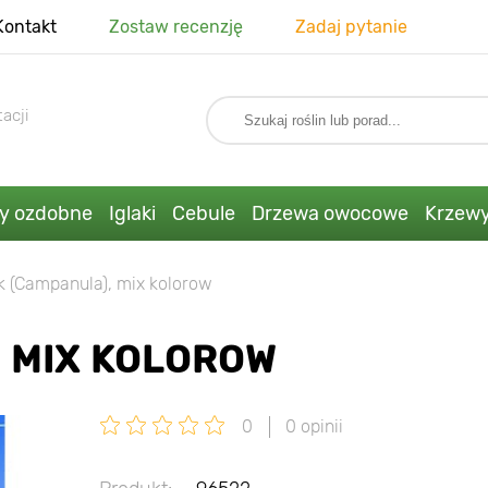
Kontakt
Zostaw recenzję
Zadaj pytanie
acji
ny ozdobne
Iglaki
Cebule
Drzewa owocowe
Krzew
 (Campanula), mix kolorow
 MIX KOLOROW
0
0 opinii