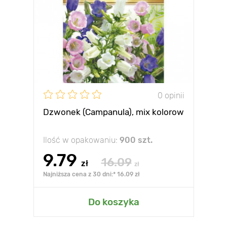
0 opinii
Dzwonek (Campanula), mix kolorow
Ilość w opakowaniu:
900 szt.
9.79
16.09
zł
zł
Najniższa cena z 30 dni:* 16.09 zł
Do koszyka