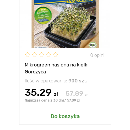
0 opinii
Mikrogreen nasiona na kielki
Gorczyca
Ilość w opakowaniu:
900 szt.
35.29
57.89
zł
zł
Najniższa cena z 30 dni:* 57.89 zł
Do koszyka