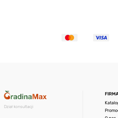
FIRM
Katal
Dział konsultacji
Promo