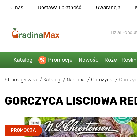
O nas
Dostawa i płatność
Gwarancja
Dział konsult
Katalog
Promocje
Nowości
Róże
Rośli
Strona główna
Katalog
Nasiona
Gorczyca
Gorczyc
GORCZYCA LISCIOWA RE
PROMOCJA