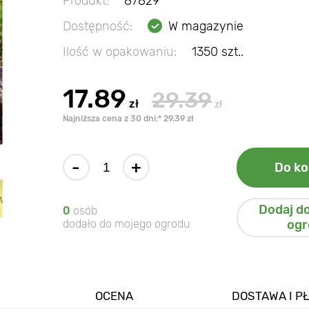
Produkt:
87829
Dostępność:
W magazynie
Ilość w opakowaniu:
1350 szt..
17.89
29.39
zł
zł
Najniższa cena z 30 dni:* 29.39 zł
-
+
Do ko
Dodaj d
0
osób
dodało do mojego ogrodu
ogr
OCENA
DOSTAWA I P