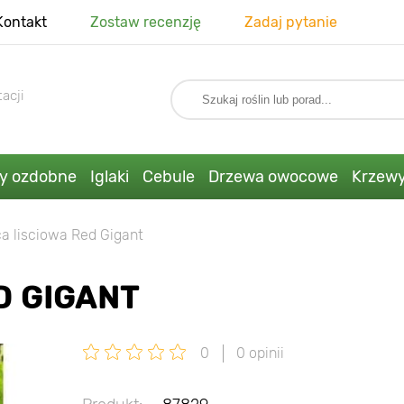
Kontakt
Zostaw recenzję
Zadaj pytanie
acji
ny ozdobne
Iglaki
Cebule
Drzewa owocowe
Krzew
a lisciowa Red Gigant
D GIGANT
0
0 opinii