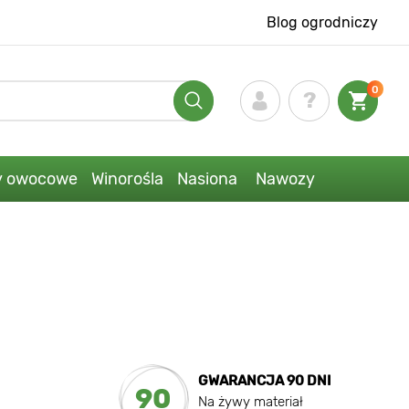
Blog ogrodniczy
0
y owocowe
Winorośla
Nasiona
Nawozy
GWARANCJA 90 DNI
90
Na żywy materiał