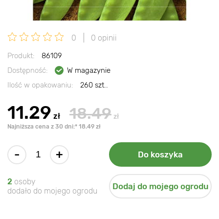
0
0 opinii
Produkt:
86109
Dostępność:
W magazynie
Ilość w opakowaniu:
260 szt..
11.29
18.49
zł
zł
Najniższa cena z 30 dni:* 18.49 zł
-
+
Do koszyka
2
osoby
Dodaj do mojego ogrodu
dodało do mojego ogrodu