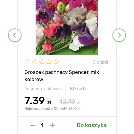
0 opinii
Groszek pachnacy Spencer, mix
kolorow
Ilość w opakowaniu:
50 szt.
7.39
12.19
zł
zł
Najniższa cena z 30 dni:* 12.19 zł
Do koszyka