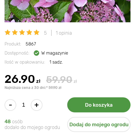
5
1 opinia
Produkt:
5867
Dostępność:
W magazynie
Ilość w opakowaniu:
1 sadz.
26.90
59.90
zł
zł
Najniższa cena z 30 dni:* 59.90 zł
-
+
Do koszyka
48
osób
Dodaj do mojego ogrodu
dodało do mojego ogrodu