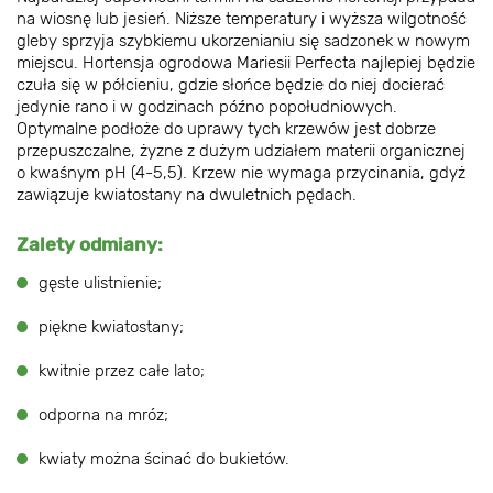
na wiosnę lub jesień. Niższe temperatury i wyższa wilgotność
gleby sprzyja szybkiemu ukorzenianiu się sadzonek w nowym
miejscu. Hortensja ogrodowa Mariesii Perfecta najlepiej będzie
czuła się w półcieniu, gdzie słońce będzie do niej docierać
jedynie rano i w godzinach późno popołudniowych.
Optymalne podłoże do uprawy tych krzewów jest dobrze
przepuszczalne, żyzne z dużym udziałem materii organicznej
o kwaśnym pH (4-5,5). Krzew nie wymaga przycinania, gdyż
zawiązuje kwiatostany na dwuletnich pędach.
Zalety odmiany:
gęste ulistnienie;
piękne kwiatostany;
kwitnie przez całe lato;
odporna na mróz;
kwiaty można ścinać do bukietów.