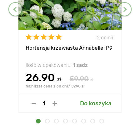
2 opinii
Hortensja krzewiasta Annabelle, P9
Ilość w opakowaniu:
1 sadz
26.90
59.90
zł
zł
Najniższa cena z 30 dni:* 59.90 zł
Do koszyka