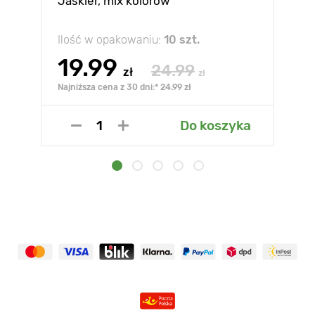
Jaskier, mix kolorów
Ilość w opakowaniu:
10 szt.
19.99
24.99
zł
zł
Najniższa cena z 30 dni:* 24.99 zł
Do koszyka