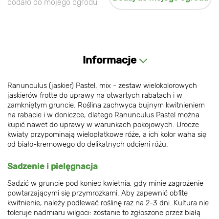
dodało do mojego ogrodu
Informacje
Ranunculus (jaskier) Pastel, mix - zestaw wielokolorowych
jaskierów frotte do uprawy na otwartych rabatach i w
zamkniętym gruncie. Roślina zachwyca bujnym kwitnieniem
na rabacie i w doniczce, dlatego Ranunculus Pastel można
kupić nawet do uprawy w warunkach pokojowych. Urocze
kwiaty przypominają wielopłatkowe róże, a ich kolor waha się
od biało-kremowego do delikatnych odcieni różu.
Sadzenie i pielęgnacja
Sadzić w gruncie pod koniec kwietnia, gdy minie zagrożenie
powtarzającymi się przymrozkami. Aby zapewnić obfite
kwitnienie, należy podlewać roślinę raz na 2-3 dni. Kultura nie
toleruje nadmiaru wilgoci: zostanie to zgłoszone przez białą