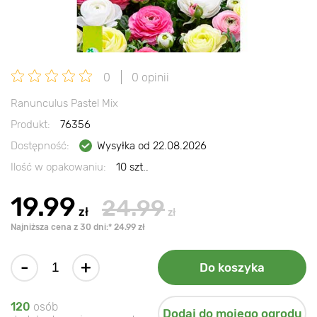
0
0 opinii
Ranunculus Pastel Mix
Produkt:
76356
Dostępność:
Wysyłka od 22.08.2026
Ilość w opakowaniu:
10 szt..
19.99
24.99
zł
zł
Najniższa cena z 30 dni:* 24.99 zł
-
+
Do koszyka
120
osób
Dodaj do mojego ogrodu