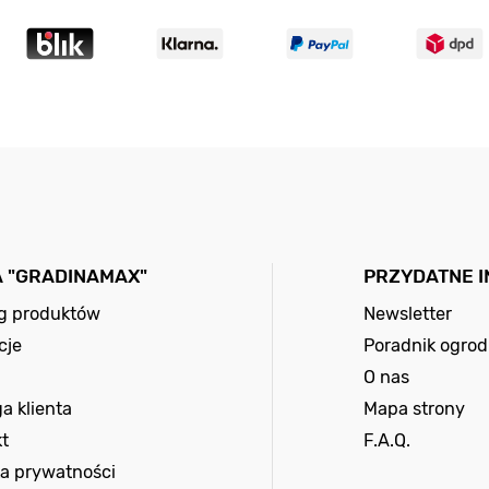
A "GRADINAMAX"
PRZYDATNE 
og produktów
Newsletter
cje
Poradnik ogrod
O nas
a klienta
Mapa strony
t
F.A.Q.
ka prywatności