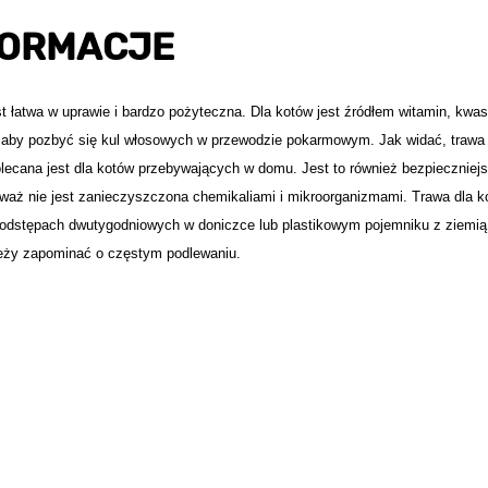
FORMACJE
t łatwa w uprawie i bardzo pożyteczna. Dla kotów jest źródłem witamin, kwa
h, aby pozbyć się kul włosowych w przewodzie pokarmowym. Jak widać, trawa 
ecana jest dla kotów przebywających w domu. Jest to również bezpieczniej
eważ nie jest zanieczyszczona chemikaliami i mikroorganizmami. Trawa dla ko
w odstępach dwutygodniowych w doniczce lub plastikowym pojemniku z ziemią
eży zapominać o częstym podlewaniu.