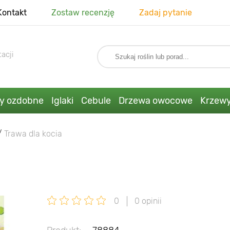
Kontakt
Zostaw recenzję
Zadaj pytanie
acji
ny ozdobne
Iglaki
Cebule
Drzewa owocowe
Krzew
Trawa dla kocia
0
0 opinii