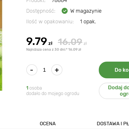
Produkt:
78884
Dostępność:
W magazynie
Ilość w opakowaniu:
1 opak.
9.79
16.09
zł
zł
Najniższa cena z 30 dni:* 16.09 zł
-
+
Do ko
Dodaj d
1
osoba
dodało do mojego ogrodu
ogr
OCENA
DOSTAWA I P