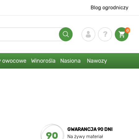
Blog ogrodniczy
0
y owocowe
Winorośla
Nasiona
Nawozy
GWARANCJA 90 DNI
90
Na żywy materiał