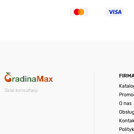
FIRM
Katal
Dział konsultacji
Promo
O nas
Obsług
Kontak
Polity