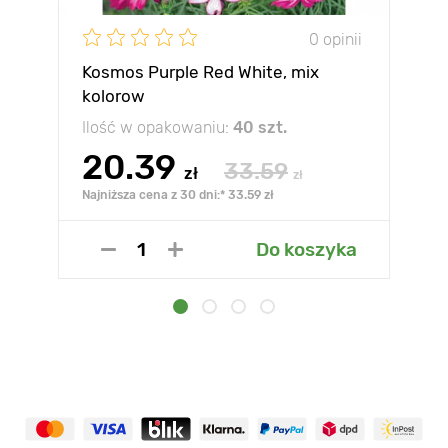
0 opinii
Kosmos Purple Red White, mix
kolorow
Ilość w opakowaniu:
40 szt.
20.39
33.59
zł
zł
Najniższa cena z 30 dni:* 33.59 zł
Do koszyka