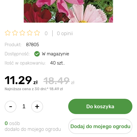
0
0 opinii
Produkt:
87805
Dostępność:
W magazynie
Ilość w opakowaniu:
40 szt..
11.29
18.49
zł
zł
Najniższa cena z 30 dni:* 18.49 zł
-
+
Do koszyka
0
osób
Dodaj do mojego ogrodu
dodało do mojego ogrodu