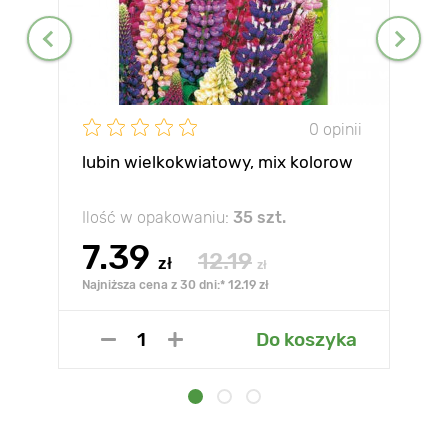
0 opinii
lubin wielkokwiatowy, mix kolorow
Ilość w opakowaniu:
35 szt.
7.39
12.19
zł
zł
Najniższa cena z 30 dni:* 12.19 zł
Do koszyka