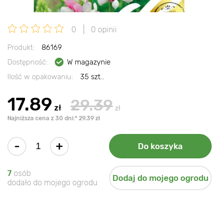
0
0 opinii
Produkt:
86169
Dostępność:
W magazynie
Ilość w opakowaniu:
35 szt..
17.89
29.39
zł
zł
Najniższa cena z 30 dni:* 29.39 zł
-
+
Do koszyka
7
osób
Dodaj do mojego ogrodu
dodało do mojego ogrodu