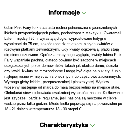
Informacje
Łubin Pink Fairy to krzaczasta roślina jednoroczna o jasnozielonych
liściach przypominających palmy, pochodząca z Meksyku i Gwatemali.
Latem między liśćmi wyrastają długie, wyprostowane łodygi o
wysokości do 75 cm, zakończone dziesiątkami białych kwiatów z
różowymi płatkami zewnętrznymi. Gdy kwiaty dojrzewają, płatki stają
się ciemnoczerwone. Oprócz atrakcyjnego wyglądu, kwiaty łubinu Pink
Fairy wspaniale pachną, dlatego powinny być sadzone w miejscach
uczęszczanych przez domowników, takich jak okolice domu, ścieżki
czy ławki. Kwiaty są mrozoodporne i mogą być cięte na bukiety. Łubin
najlepiej rośnie w miejscach słonecznych lub częściowo zacienionych.
Wymaga gleby lekkiej, przepuszczalnej i piaszczystej. Wysiew
wiosenny następuje od marca do maja bezpośrednio na miejsce stałe.
Głębokość siewu odpowiada dwukrotnej wysokości nasion. Kiełkowanie
jest szybsze i bardziej regularne, jeśli nasiona są moczone w ciepłej
wodzie przez kilka godzin. Młode kiełki pojawiają się na powierzchni po
18 - 21 dniach w temperaturze 18 - 30 stopni C.
Charakterystyka