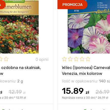
A
PROMOCJA
0 opinii
 ozdobna na skalniak,
Wilec (Ipomoea) Carneval
ow
Venezia, mix kolorow
akowaniu:
2 g
Ilość w opakowaniu:
140 s
15.89
12.19
26.19
zł
zł
zł
 z 30 dni:* 12.19 zł
Najniższa cena z 30 dni:* 26.19 zł