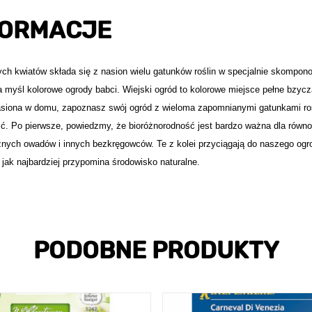
FORMACJE
ych kwiatów składa się z nasion wielu gatunków roślin w specjalnie skompo
a myśl kolorowe ogrody babci. Wiejski ogród to kolorowe miejsce pełne bzyc
nasiona w domu, zapoznasz swój ogród z wieloma zapomnianymi gatunkami roś
ość. Po pierwsze, powiedzmy, że bioróżnorodność jest bardzo ważna dla równ
óżnych owadów i innych bezkręgowców. Te z kolei przyciągają do naszego ogr
y jak najbardziej przypomina środowisko naturalne.
PODOBNE PRODUKTY