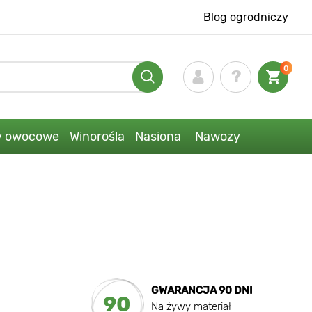
Blog ogrodniczy
0
y owocowe
Winorośla
Nasiona
Nawozy
GWARANCJA 90 DNI
90
Na żywy materiał