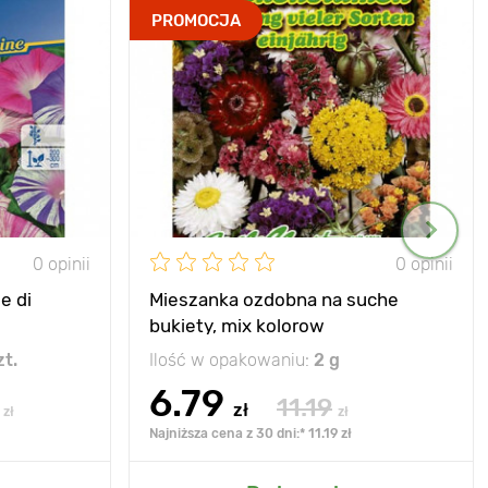
PROMOCJA
0 opinii
0 opinii
e di
Mieszanka ozdobna na suche
bukiety, mix kolorow
zt.
Ilość w opakowaniu:
2 g
6.79
11.19
zł
zł
zł
Najniższa cena z 30 dni:* 11.19 zł