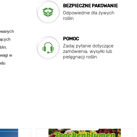
BEZPIECZNE PAKOWANIE
Odpowiednie dla żywych
roślin
nowanych
POMOC
zących
Zadaj pytanie dotyczące
lin,
zamówienia, wysyłki lub
owagi w
pielęgnacji roślin.
odu