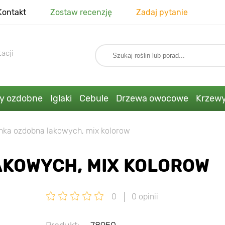
Kontakt
Zostaw recenzję
Zadaj pytanie
acji
ny ozdobne
Iglaki
Cebule
Drzewa owocowe
Krzew
nka ozdobna lakowych, mix kolorow
AKOWYCH, MIX KOLOROW
0
0 opinii