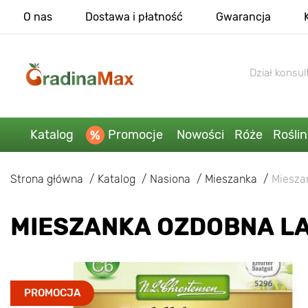
O nas
Dostawa i płatność
Gwarancja
Dział konsult
Katalog
Promocje
Nowości
Róże
Rośli
Strona główna
Katalog
Nasiona
Mieszanka
Miesza
MIESZANKA OZDOBNA L
PROMOCJA