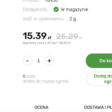
Produkt:
78950
Dostępność:
W magazynie
Ilość w opakowaniu:
2 g.
15.39
25.29
zł
zł
Najniższa cena z 30 dni:* 25.29 zł
-
+
Do ko
Dodaj d
0
osób
dodało do mojego ogrodu
ogr
OCENA
DOSTAWA I P