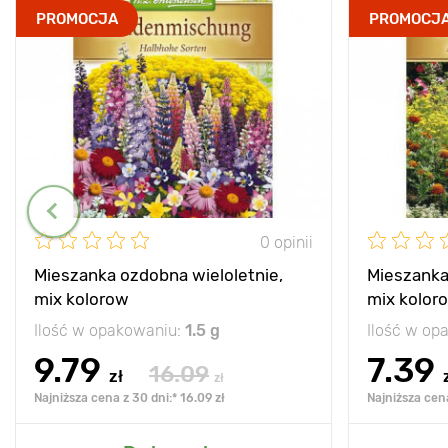
PROMOCJA
PROMOCJ
0 opinii
Mieszanka ozdobna wieloletnie,
Mieszanka
mix kolorow
mix kolor
Ilość w opakowaniu:
1.5 g
Ilość w op
9.79
7.39
16.09
zł
zł
Najniższa cena z 30 dni:* 16.09 zł
Najniższa cena