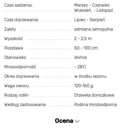
Czas sadzenia:
Marzec - Czerwiec
Wrzesień. - Listopad
Czas dojrzewania:
Lipiec - Sierpień
Zalety
odmiana samopylna
Wysokość
2 - 2,5 m
Rozstawa
50 - 100 cm
Stanowisko
słońce
Mrozoodporność
- 28'C
Okres dojrzewania
w środku sezonu
Waga owocu
120-160 g
Rodzaj roślin
Drzewka doniczkowe
Według zastosowania
Roślina mrozoodporna
Ocena