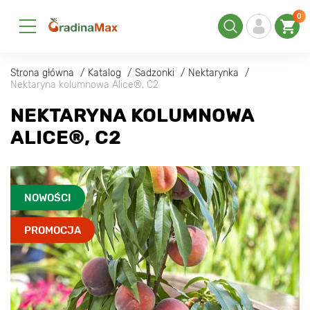
0
Strona główna
Katalog
Sadzonki
Nektarynka
Nektaryna kolumnowa Alice®, C2
NEKTARYNA KOLUMNOWA
ALICE®, C2
NOWOŚCI
PROMOCJA