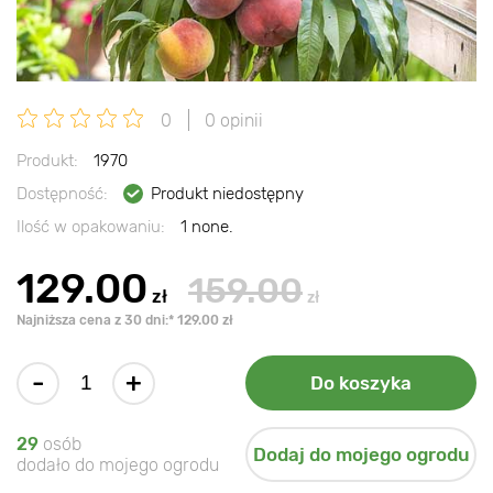
0
0 opinii
Produkt:
1970
Dostępność:
Produkt niedostępny
Ilość w opakowaniu:
1 none.
129.00
159.00
zł
zł
Najniższa cena z 30 dni:* 129.00 zł
-
+
Do koszyka
29
osób
Dodaj do mojego ogrodu
dodało do mojego ogrodu