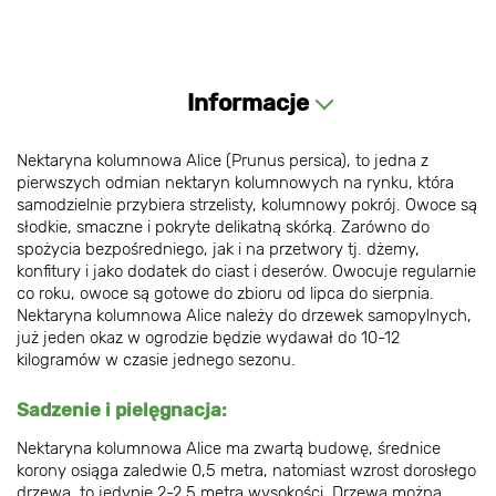
Informacje
Nektaryna kolumnowa Alice (Prunus persica), to jedna z
pierwszych odmian nektaryn kolumnowych na rynku, która
samodzielnie przybiera strzelisty, kolumnowy pokrój. Owoce są
słodkie, smaczne i pokryte delikatną skórką. Zarówno do
spożycia bezpośredniego, jak i na przetwory tj. dżemy,
konfitury i jako dodatek do ciast i deserów. Owocuje regularnie
co roku, owoce są gotowe do zbioru od lipca do sierpnia.
Nektaryna kolumnowa Alice należy do drzewek samopylnych,
już jeden okaz w ogrodzie będzie wydawał do 10-12
kilogramów w czasie jednego sezonu.
Sadzenie i pielęgnacja:
Nektaryna kolumnowa Alice ma zwartą budowę, średnice
korony osiąga zaledwie 0,5 metra, natomiast wzrost dorosłego
drzewa, to jedynie 2-2,5 metra wysokości. Drzewa można