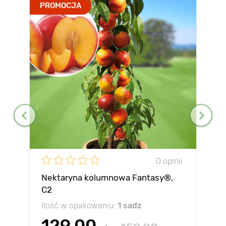
PROMOCJA
0 opinii
Nektaryna kolumnowa Fantasy®,
C2
Ilość w opakowaniu:
1 sadz
129.00