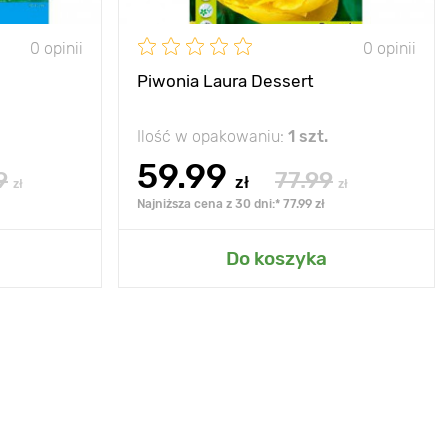
0 opinii
0 opinii
Piwonia Laura Dessert
Ilość w opakowaniu:
1 szt.
59.99
9
77.99
zł
zł
zł
Najniższa cena z 30 dni:* 77.99 zł
Do koszyka