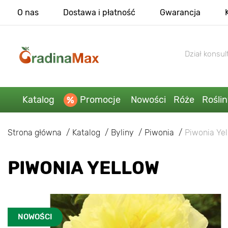
O nas
Dostawa i płatność
Gwarancja
Dział konsult
Katalog
Promocje
Nowości
Róże
Rośli
Strona główna
Katalog
Byliny
Piwonia
Piwonia Ye
PIWONIA YELLOW
NOWOŚCI