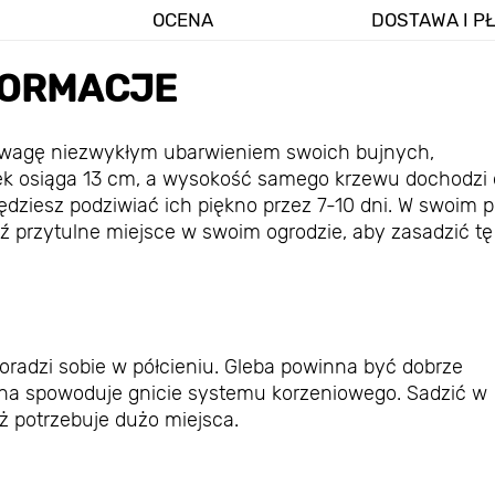
OCENA
DOSTAWA I P
FORMACJE
ga uwagę niezwykłym ubarwieniem swoich bujnych,
ek osiąga 13 cm, a wysokość samego krzewu dochodzi 
będziesz podziwiać ich piękno przez 7-10 dni. W swoim p
ź przytulne miejsce w swoim ogrodzie, aby zasadzić tę
poradzi sobie w półcieniu. Gleba powinna być dobrze
otna spowoduje gnicie systemu korzeniowego. Sadzić w
ż potrzebuje dużo miejsca.