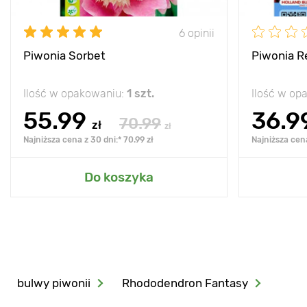
6 opinii
Piwonia Sorbet
Piwonia R
Ilość w opakowaniu:
1 szt.
Ilość w op
55.99
36.9
70.99
zł
zł
Najniższa cena z 30 dni:* 70.99 zł
Najniższa cena
Do koszyka
bulwy piwonii
Rhododendron Fantasy