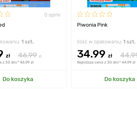
0 opinii
ed
Piwonia Pink
akowaniu:
1 szt.
Ilość w opakowaniu:
1 szt.
9
34.99
46.99
44.9
zł
zł
zł
 z 30 dni:* 46.99 zł
Najniższa cena z 30 dni:* 44.99 zł
Do koszyka
Do koszyka