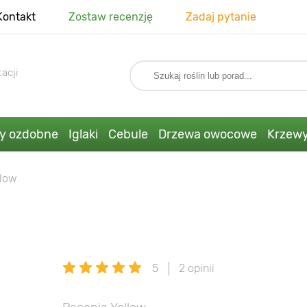
Kontakt
Zostaw recenzję
Zadaj pytanie
acji
ny ozdobne
Iglaki
Cebule
Drzewa owocowe
Krzew
llow
5
2 opinii