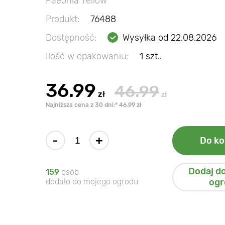
Paeonia Yellow
Produkt:
76488
Dostępność:
Wysyłka od 22.08.2026
Ilość w opakowaniu:
1 szt..
36.99
46.99
zł
zł
Najniższa cena z 30 dni:* 46.99 zł
-
+
Do ko
Dodaj d
159
osób
dodało do mojego ogrodu
ogr