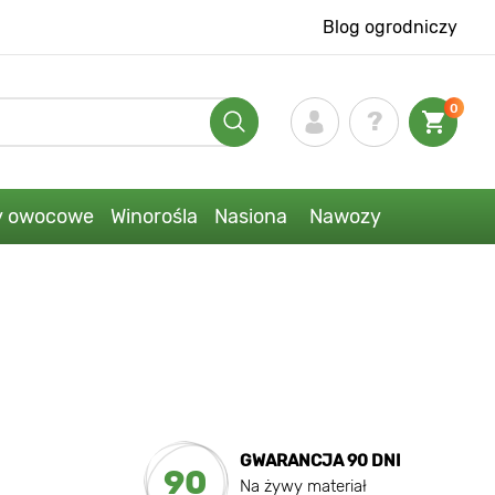
Blog ogrodniczy
0
y owocowe
Winorośla
Nasiona
Nawozy
GWARANCJA 90 DNI
90
Na żywy materiał