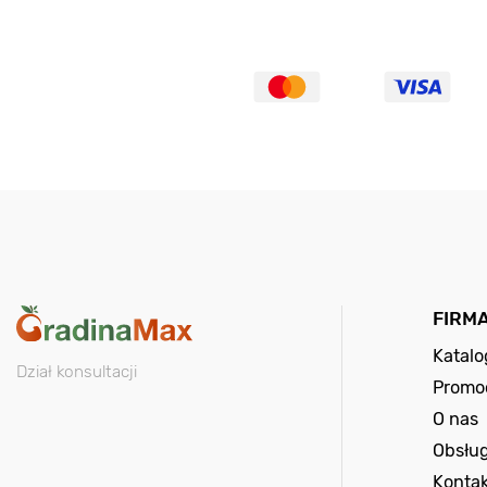
FIRM
Katal
Dział konsultacji
Promo
O nas
Obsług
Kontak