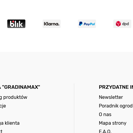
A "GRADINAMAX"
PRZYDATNE 
og produktów
Newsletter
cje
Poradnik ogrod
O nas
a klienta
Mapa strony
t
F.A.Q.