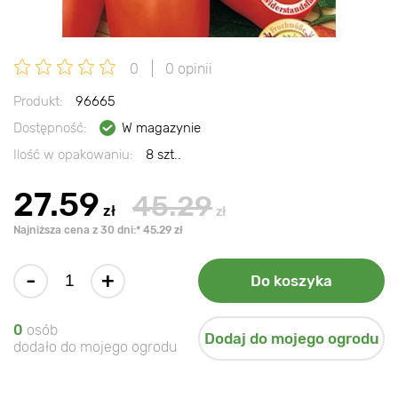
0
0 opinii
Produkt:
96665
Dostępność:
W magazynie
Ilość w opakowaniu:
8 szt..
27.59
45.29
zł
zł
Najniższa cena z 30 dni:* 45.29 zł
-
+
Do koszyka
0
osób
Dodaj do mojego ogrodu
dodało do mojego ogrodu