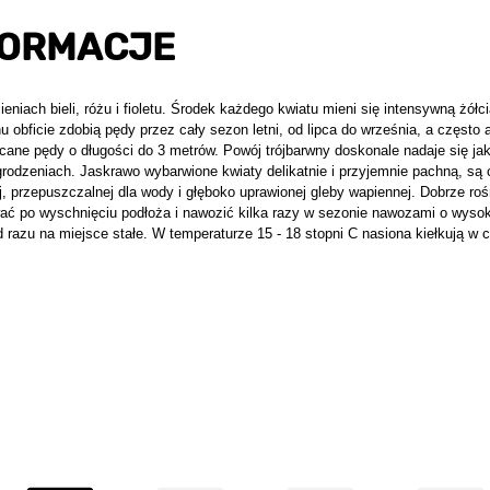
FORMACJE
iach bieli, różu i fioletu. Środek każdego kwiatu mieni się intensywną żółci
 obficie zdobią pędy przez cały sezon letni, od lipca do września, a często 
ane pędy o długości do 3 metrów. Powój trójbarwny doskonale nadaje się ja
odzeniach. Jaskrawo wybarwione kwiaty delikatnie i przyjemnie pachną, są 
przepuszczalnej dla wody i głęboko uprawionej gleby wapiennej. Dobrze roś
lewać po wyschnięciu podłoża i nawozić kilka razy w sezonie nawozami o wysok
 razu na miejsce stałe. W temperaturze 15 - 18 stopni C nasiona kiełkują w 