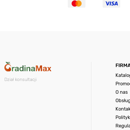
FIRM
Katal
Dział konsultacji
Promo
O nas
Obsług
Kontak
Polity
Regul