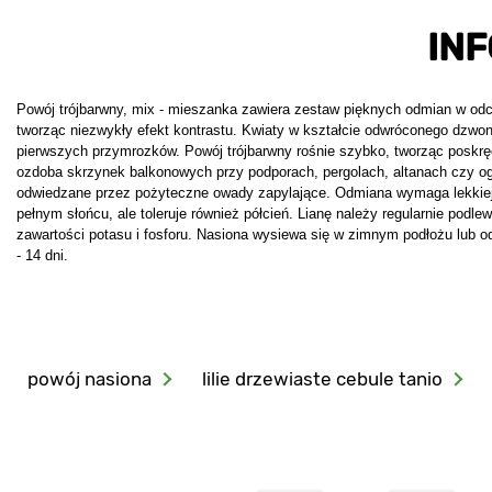
IN
Powój trójbarwny, mix - mieszanka zawiera zestaw pięknych odmian w odcien
tworząc niezwykły efekt kontrastu. Kwiaty w kształcie odwróconego dzwonu
pierwszych przymrozków. Powój trójbarwny rośnie szybko, tworząc poskręc
ozdoba skrzynek balkonowych przy podporach, pergolach, altanach czy ogr
odwiedzane przez pożyteczne owady zapylające. Odmiana wymaga lekkiej, 
pełnym słońcu, ale toleruje również półcień. Lianę należy regularnie pod
zawartości potasu i fosforu. Nasiona wysiewa się w zimnym podłożu lub od
- 14 dni.
powój nasiona
lilie drzewiaste cebule tanio