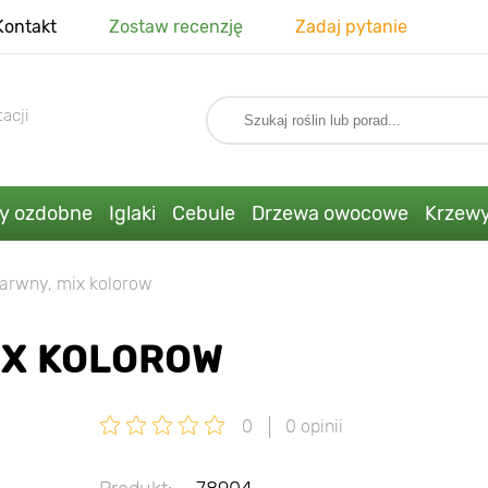
Kontakt
Zostaw recenzję
Zadaj pytanie
acji
ny ozdobne
Iglaki
Cebule
Drzewa owocowe
Krzew
barwny, mix kolorow
IX KOLOROW
0
0 opinii