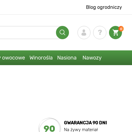
Blog ogrodniczy
0
y owocowe
Winorośla
Nasiona
Nawozy
GWARANCJA 90 DNI
90
Na żywy materiał