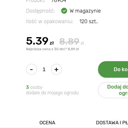
Produkt:
78904
Dostępność:
W magazynie
Ilość w opakowaniu:
120 szt..
5.39
8.89
zł
zł
Najniższa cena z 30 dni:* 8.89 zł
-
+
Do ko
Dodaj d
3
osoby
dodało do mojego ogrodu
ogr
OCENA
DOSTAWA I P