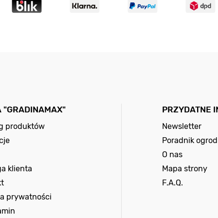
A "GRADINAMAX"
PRZYDATNE 
og produktów
Newsletter
cje
Poradnik ogrod
O nas
a klienta
Mapa strony
t
F.A.Q.
ka prywatności
amin