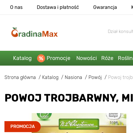
O nas
Dostawa i płatność
Gwarancja
Dział konsult
Katalog
Promocje
Nowości
Róże
Rośli
Strona główna
Katalog
Nasiona
Powój
Powoj troj
POWOJ TROJBARWNY, M
PROMOCJA