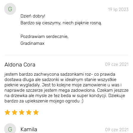
G
19 lip 2023
Dzień dobry!
Bardzo się cieszymy, niech pięknie rosną.
Pozdrawiam serdecznie,
Gradinamax
Aldona Cora
09 cze 2021
jestem bardzo zachwycona sadzonkami roz- co prawda
dostawa dluga ale sadzonki w idealnym stanie wszystkie
pieknie wygladaly. Jest to kolejne moje zamowienie u was i
naprawde szczerze jestem mega zadowolona. Czekam jeszcze
na drzewka ale mysle ze tez beda w super kondycji. Dziekuje
bardzo za upiekszenie mojego ogrodu :)
G
Kamila
09 cze 2021