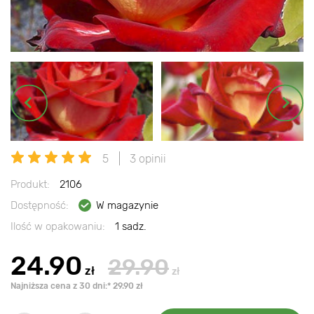
5
3 opinii
Produkt:
2106
Dostępność:
W magazynie
Ilość w opakowaniu:
1 sadz.
24.90
29.90
zł
zł
Najniższa cena z 30 dni:* 29.90 zł