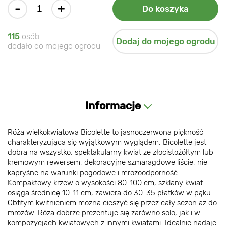
-
+
Do koszyka
115
osób
Dodaj do mojego ogrodu
dodało do mojego ogrodu
Informacje
Róża wielkokwiatowa Bicolette to jasnoczerwona piękność
charakteryzująca się wyjątkowym wyglądem. Bicolette jest
dobra na wszystko: spektakularny kwiat ze złocistożółtym lub
kremowym rewersem, dekoracyjne szmaragdowe liście, nie
kapryśne na warunki pogodowe i mrozoodporność.
Kompaktowy krzew o wysokości 80-100 cm, szklany kwiat
osiąga średnicę 10-11 cm, zawiera do 30-35 płatków w pąku.
Obfitym kwitnieniem można cieszyć się przez cały sezon aż do
mrozów. Róża dobrze prezentuje się zarówno solo, jak i w
kompozycjach kwiatowych z innymi kwiatami. Idealnie nadaje