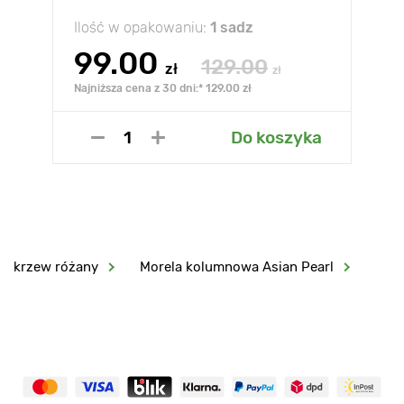
Ilość w opakowaniu:
1 sadz
99.00
129.00
zł
zł
Najniższa cena z 30 dni:* 129.00 zł
Do koszyka
krzew różany
Morela kolumnowa Asian Pearl