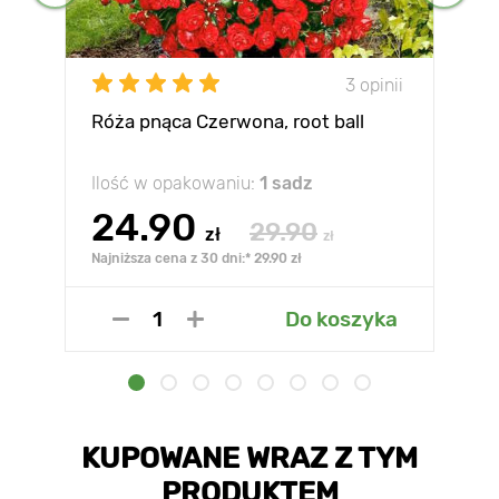
3 opinii
Róża pnąca Czerwona, root ball
Ilość w opakowaniu:
1 sadz
24.90
29.90
zł
zł
Najniższa cena z 30 dni:* 29.90 zł
Do koszyka
KUPOWANE WRAZ Z TYM
PRODUKTEM