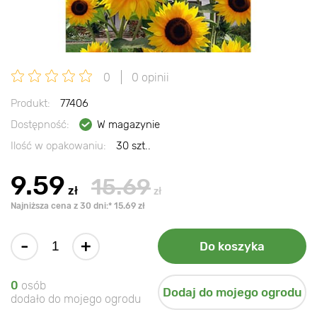
0
0 opinii
Produkt:
77406
Dostępność:
W magazynie
Ilość w opakowaniu:
30 szt..
9.59
15.69
zł
zł
Najniższa cena z 30 dni:* 15.69 zł
-
+
Do koszyka
0
osób
Dodaj do mojego ogrodu
dodało do mojego ogrodu