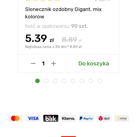
Slonecznik ozdobny Gigant, mix
kolorow
Ilość w opakowaniu:
90 szt.
5.39
8.89
zł
zł
Najniższa cena z 30 dni:* 8.89 zł
Do koszyka