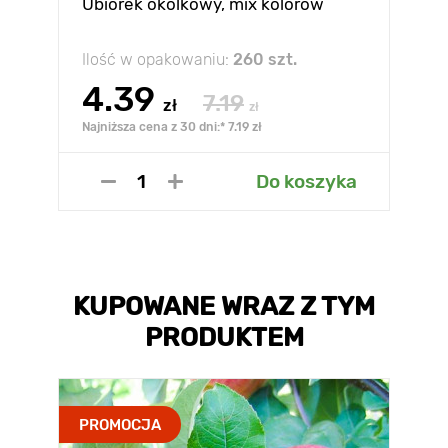
Ubiorek okolkowy, mix kolorow
Ilość w opakowaniu:
260 szt.
4.39
7.19
zł
zł
Najniższa cena z 30 dni:* 7.19 zł
Do koszyka
KUPOWANE WRAZ Z TYM
PRODUKTEM
PROMOCJA