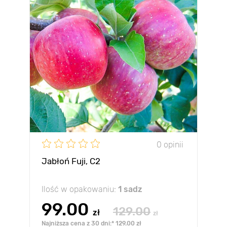
0 opinii
Jabłoń Fuji, С2
Ilość w opakowaniu:
1 sadz
99.00
129.00
zł
zł
Najniższa cena z 30 dni:* 129.00 zł