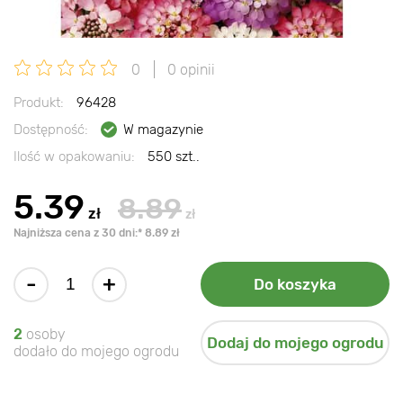
0
0 opinii
Produkt:
96428
Dostępność:
W magazynie
Ilość w opakowaniu:
550 szt..
5.39
8.89
zł
zł
Najniższa cena z 30 dni:* 8.89 zł
-
+
Do koszyka
2
osoby
Dodaj do mojego ogrodu
dodało do mojego ogrodu