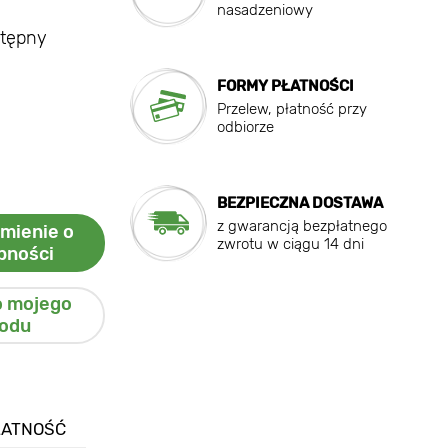
nasadzeniowy
stępny
FORMY PŁATNOŚCI
Przelew, płatność przy
odbiorze
BEZPIECZNA DOSTAWA
z gwarancją bezpłatnego
mienie o
zwrotu w ciągu 14 dni
pności
o mojego
odu
ŁATNOŚĆ