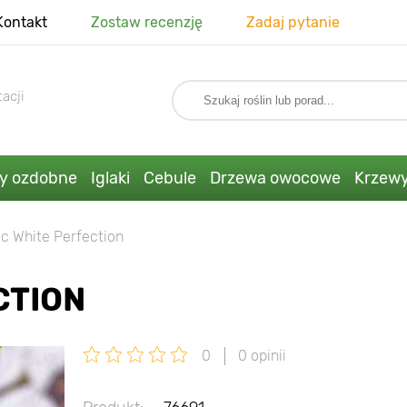
Kontakt
Zostaw recenzję
Zadaj pytanie
acji
ny ozdobne
Iglaki
Cebule
Drzewa owocowe
Krzew
c White Perfection
CTION
0
0 opinii