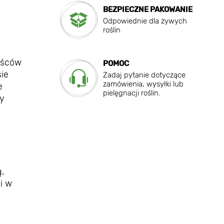
BEZPIECZNE PAKOWANIE
Odpowiednie dla żywych
roślin
ośców
POMOC
sie
Zadaj pytanie dotyczące
zamówienia, wysyłki lub
e
pielęgnacji roślin.
dy
,
i w