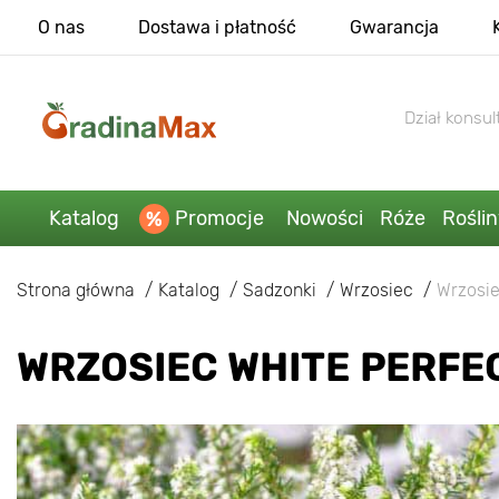
O nas
Dostawa i płatność
Gwarancja
Dział konsult
Katalog
Promocje
Nowości
Róże
Rośli
Strona główna
Katalog
Sadzonki
Wrzosiec
Wrzosie
WRZOSIEC WHITE PERFE