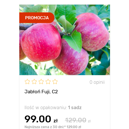
PROMOCJA
0 opinii
Jabłoń Fuji, С2
Ilość w opakowaniu:
1 sadz
99.00
129.00
zł
zł
Najniższa cena z 30 dni:* 129.00 zł