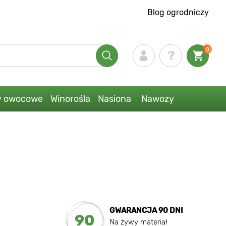
Blog ogrodniczy
0
y owocowe
Winorośla
Nasiona
Nawozy
GWARANCJA 90 DNI
90
Na żywy materiał