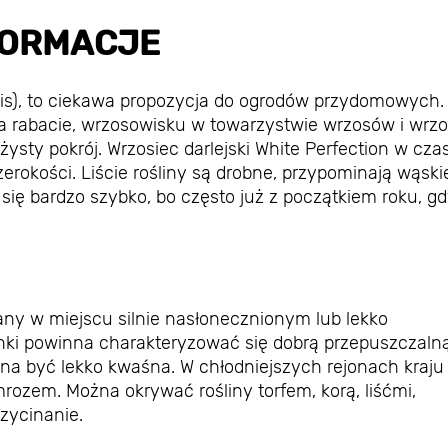
FORMACJE
ensis), to ciekawa propozycja do ogrodów przydomowych.
na rabacie, wrzosowisku w towarzystwie wrzosów i wrz
ysty pokrój. Wrzosiec darlejski White Perfection w cza
erokości. Liście rośliny są drobne, przypominają wąski
ją się bardzo szybko, bo często już z początkiem roku, g
any w miejscu silnie nasłonecznionym lub lekko
ki powinna charakteryzować się dobrą przepuszczalną
na być lekko kwaśna. W chłodniejszych rejonach kraju 
ozem. Można okrywać rośliny torfem, korą, liśćmi,
zycinanie.