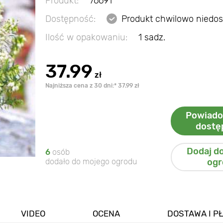
Produkt:
76691
Dostępność:
Produkt chwilowo niedo
Ilość w opakowaniu:
1 sadz.
37.99
zł
Najniższa cena z 30 dni:* 37.99 zł
Powiado
dostę
Dodaj d
6
osób
dodało do mojego ogrodu
ogr
VIDEO
OCENA
DOSTAWA I P