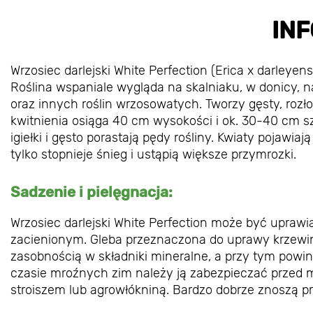
IN
Wrzosiec darlejski White Perfection (Erica x darley
Roślina wspaniale wygląda na skalniaku, w donicy, 
oraz innych roślin wrzosowatych. Tworzy gęsty, rozłoż
kwitnienia osiąga 40 cm wysokości i ok. 30-40 cm sz
igiełki i gęsto porastają pędy rośliny. Kwiaty pojawia
tylko stopnieje śnieg i ustąpią większe przymrozki.
Sadzenie i pielęgnacja:
Wrzosiec darlejski White Perfection może być uprawi
zacienionym. Gleba przeznaczona do uprawy krzewin
zasobnością w składniki mineralne, a przy tym powin
czasie mroźnych zim należy ją zabezpieczać przed mr
stroiszem lub agrowłókniną. Bardzo dobrze znoszą pr