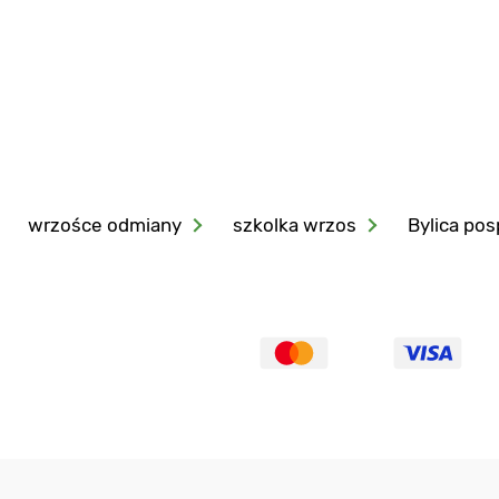
wrzośce odmiany
szkolka wrzos
Bylica pos