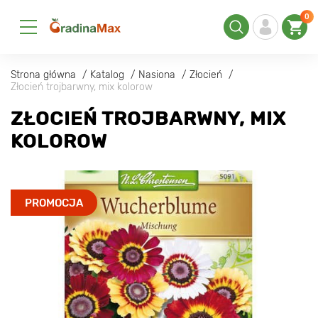
0
Strona główna
Katalog
Nasiona
Złocień
Złocień trojbarwny, mix kolorow
ZŁOCIEŃ TROJBARWNY, MIX
KOLOROW
PROMOCJA