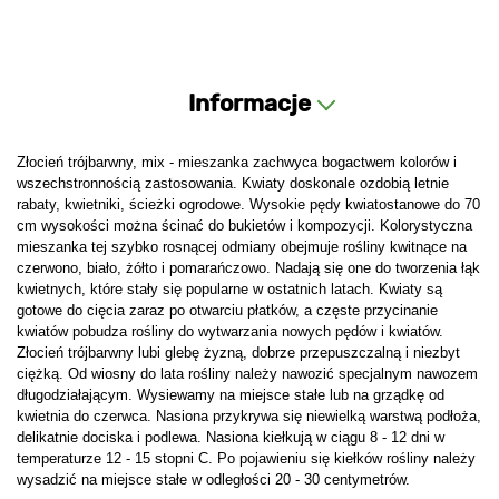
Informacje
Złocień trójbarwny, mix - mieszanka zachwyca bogactwem kolorów i
wszechstronnością zastosowania. Kwiaty doskonale ozdobią letnie
rabaty, kwietniki, ścieżki ogrodowe. Wysokie pędy kwiatostanowe do 70
cm wysokości można ścinać do bukietów i kompozycji. Kolorystyczna
mieszanka tej szybko rosnącej odmiany obejmuje rośliny kwitnące na
czerwono, biało, żółto i pomarańczowo. Nadają się one do tworzenia łąk
kwietnych, które stały się popularne w ostatnich latach. Kwiaty są
gotowe do cięcia zaraz po otwarciu płatków, a częste przycinanie
kwiatów pobudza rośliny do wytwarzania nowych pędów i kwiatów.
Złocień trójbarwny lubi glebę żyzną, dobrze przepuszczalną i niezbyt
ciężką. Od wiosny do lata rośliny należy nawozić specjalnym nawozem
długodziałającym. Wysiewamy na miejsce stałe lub na grządkę od
kwietnia do czerwca. Nasiona przykrywa się niewielką warstwą podłoża,
delikatnie dociska i podlewa. Nasiona kiełkują w ciągu 8 - 12 dni w
temperaturze 12 - 15 stopni C. Po pojawieniu się kiełków rośliny należy
wysadzić na miejsce stałe w odległości 20 - 30 centymetrów.