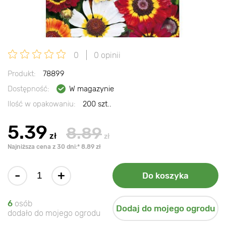
0
0 opinii
Produkt:
78899
Dostępność:
W magazynie
Ilość w opakowaniu:
200 szt..
5.39
8.89
zł
zł
Najniższa cena z 30 dni:* 8.89 zł
-
+
Do koszyka
6
osób
Dodaj do mojego ogrodu
dodało do mojego ogrodu