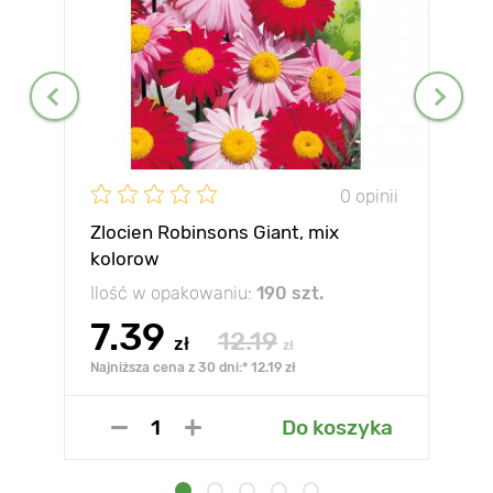
0 opinii
Zlocien Robinsons Giant, mix
kolorow
Ilość w opakowaniu:
190 szt.
7.39
12.19
zł
zł
Najniższa cena z 30 dni:* 12.19 zł
Do koszyka