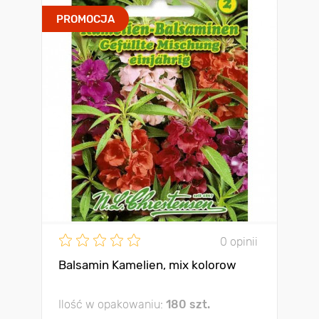
PROMOCJA
0 opinii
Balsamin Kamelien, mix kolorow
Ilość w opakowaniu:
180 szt.