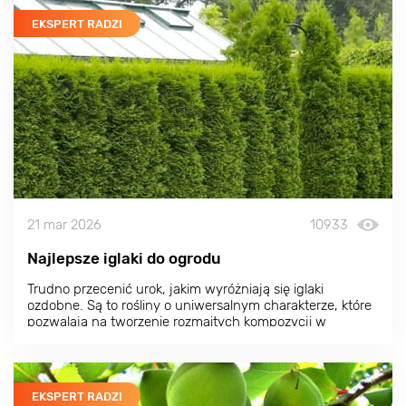
EKSPERT RADZI
21 mar 2026
10933
Najlepsze iglaki do ogrodu
Trudno przecenić urok, jakim wyróżniają się iglaki
ozdobne. Są to rośliny o uniwersalnym charakterze, które
pozwalają na tworzenie rozmaitych kompozycji w
dowolnym stylu. Zarówno egzotyczne iglaki, jak i odmiany
bardziej typowe dla naszego regionu mają szereg zalet. O
tym, jakie wybierać iglaki do ogrodu, które z nich będą
najlepsze i co je wyróżnia, dowiesz się z tego artykułu.
EKSPERT RADZI