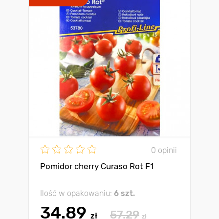
0 opinii
Pomidor cherry Curaso Rot F1
Ilość w opakowaniu:
6 szt.
34.89
57.29
zł
zł