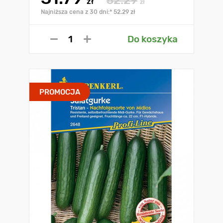
52.29
zł
zł
Najniższa cena z 30 dni:* 52.29 zł
Do koszyka
PROMOCJA