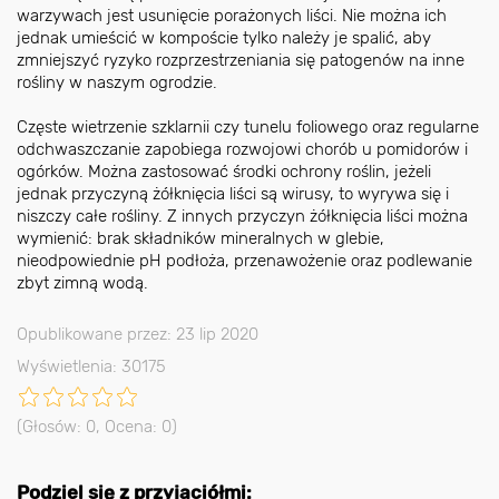
warzywach jest usunięcie porażonych liści. Nie można ich
jednak umieścić w kompoście tylko należy je spalić, aby
zmniejszyć ryzyko rozprzestrzeniania się patogenów na inne
rośliny w naszym ogrodzie.
Częste wietrzenie szklarnii czy tunelu foliowego oraz regularne
odchwaszczanie zapobiega rozwojowi chorób u pomidorów i
ogórków. Można zastosować środki ochrony roślin, jeżeli
jednak przyczyną żółknięcia liści są wirusy, to wyrywa się i
niszczy całe rośliny. Z innych przyczyn żółknięcia liści można
wymienić: brak składników mineralnych w glebie,
nieodpowiednie pH podłoża, przenawożenie oraz podlewanie
zbyt zimną wodą.
Opublikowane przez: 23 lip 2020
Wyświetlenia: 30175
(Głosów:
0
, Ocena:
0
)
Podziel się z przyjaciółmi: