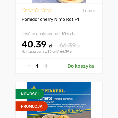
0 opinii
Pomidor cherry Nimo Rot F1
Ilość w opakowaniu:
10 szt.
40.39
66.39
zł
zł
Najniższa cena z 30 dni:* 66.39 zł
Do koszyka
NOWOŚCI
PROMOCJA