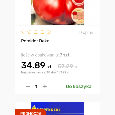
0 opinii
Pomidor Deko
Ilość w opakowaniu:
7 szt.
34.89
57.29
zł
zł
Najniższa cena z 30 dni:* 57.29 zł
Do koszyka
PROMOCJA