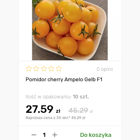
0 opinii
Pomidor cherry Ampelo Gelb F1
Ilość w opakowaniu:
10 szt.
27.59
45.29
zł
zł
Najniższa cena z 30 dni:* 45.29 zł
Do koszyka