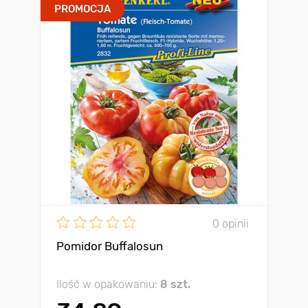
PROMOCJA
0 opinii
Pomidor Buffalosun
Ilość w opakowaniu:
8 szt.