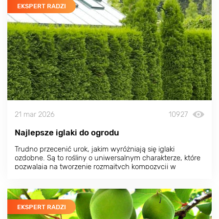
EKSPERT RADZI
21 mar 2026
10927
Najlepsze iglaki do ogrodu
Trudno przecenić urok, jakim wyróżniają się iglaki
ozdobne. Są to rośliny o uniwersalnym charakterze, które
pozwalają na tworzenie rozmaitych kompozycji w
dowolnym stylu. Zarówno egzotyczne iglaki, jak i odmiany
bardziej typowe dla naszego regionu mają szereg zalet. O
tym, jakie wybierać iglaki do ogrodu, które z nich będą
najlepsze i co je wyróżnia, dowiesz się z tego artykułu.
EKSPERT RADZI