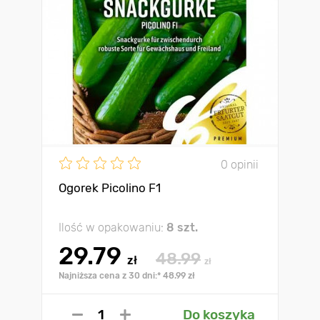
0 opinii
Ogorek Picolino F1
Ilość w opakowaniu:
8 szt.
29.79
48.99
zł
zł
Najniższa cena z 30 dni:* 48.99 zł
Do koszyka