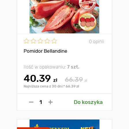
0 opinii
Pomidor Bellandine
Ilość w opakowaniu:
7 szt.
40.39
66.39
zł
zł
Najniższa cena z 30 dni:* 66.39 zł
Do koszyka