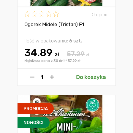
0 opinii
Ogorek Midele (Tristan) F1
Ilość w opakowaniu:
6 szt.
34.89
57.29
zł
zł
Najniższa cena z 30 dni:* 57.29 zł
Do koszyka
PROMOCJA
NOWOŚCI