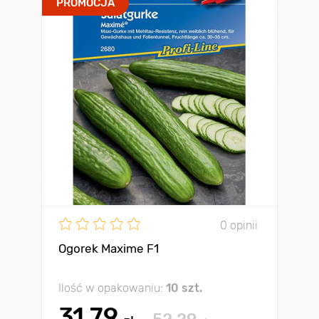
PROMOCJA
0 opinii
Ogorek Maxime F1
Ilość w opakowaniu:
10 szt.
31.79