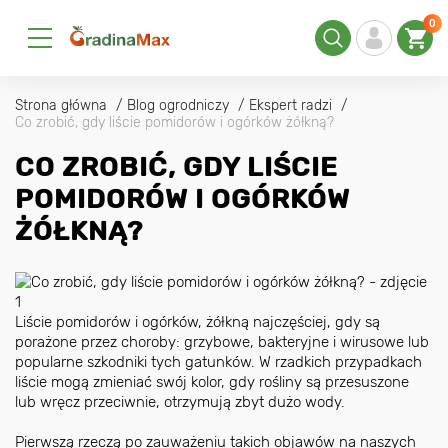
0
Strona główna
Blog ogrodniczy
Ekspert radzi
Co zrobić, gdy liście pomidorów i ogórków żółkną?
CO ZROBIĆ, GDY LIŚCIE
POMIDORÓW I OGÓRKÓW
ŻÓŁKNĄ?
Liście pomidorów i ogórków, żółkną najczęściej, gdy są
porażone przez choroby: grzybowe, bakteryjne i wirusowe lub
popularne szkodniki tych gatunków. W rzadkich przypadkach
liście mogą zmieniać swój kolor, gdy rośliny są przesuszone
lub wręcz przeciwnie, otrzymują zbyt dużo wody.
Pierwszą rzeczą po zauważeniu takich objawów na naszych