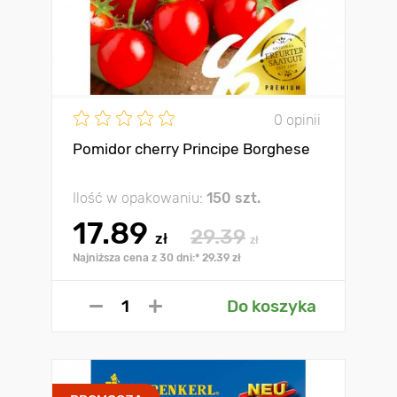
0 opinii
Pomidor cherry Principe Borghese
Ilość w opakowaniu:
150 szt.
17.89
29.39
zł
zł
Najniższa cena z 30 dni:* 29.39 zł
Do koszyka