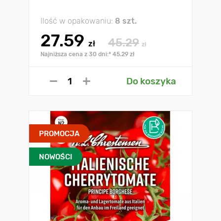
Ilość w opakowaniu:
8 szt.
27.59
45.29
zł
zł
Najniższa cena z 30 dni:* 45.29 zł
Do koszyka
PROMOCJA
NOWOŚCI