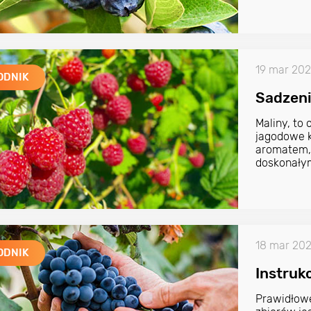
19 mar 20
ODNIK
Sadzeni
Maliny, to
jagodowe 
aromatem, 
doskonałym
18 mar 20
ODNIK
Instruk
Prawidłowe