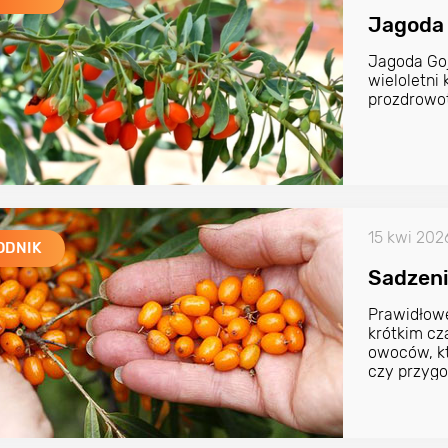
Jagoda 
Jagoda Goj
wieloletn
prozdrowo
15 kwi 202
ODNIK
Sadzeni
Prawidłowe
krótkim c
owoców, kt
czy przygo
dodatkiem 