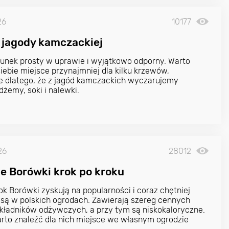
26
10177
jagody kamczackiej
tunek prosty w uprawie i wyjątkowo odporny. Warto
siebie miejsce przynajmniej dla kilku krzewów,
e dlatego, że z jagód kamczackich wyczarujemy
dżemy, soki i nalewki.
26
28012
e Borówki krok po kroku
rok Borówki zyskują na popularności i coraz chętniej
są w polskich ogrodach. Zawierają szereg cennych
składników odżywczych, a przy tym są niskokaloryczne.
rto znaleźć dla nich miejsce we własnym ogrodzie