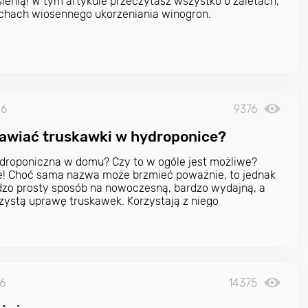
sienią! W tym artykule przeczytasz wszystko o zaletach,
echach wiosennego ukorzeniania winogron.
26
9376
awiać truskawki w hydroponice?
roponiczna w domu? Czy to w ogóle jest możliwe?
e! Choć sama nazwa może brzmieć poważnie, to jednak
rdzo prosty sposób na nowoczesną, bardzo wydajną, a
zystą uprawę truskawek. Korzystają z niego
lni hodowcy, ale jest to też metoda, która podbija serca
dników - hobbystów. Zdecydowanie warto sprawdzić,
 ogród hydroponiczny. Może się okazać, że to strzał w
26
14375