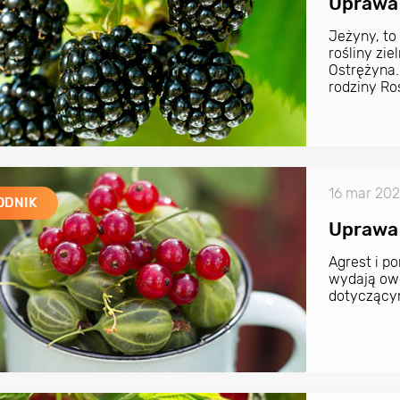
Uprawa
Jeżyny, to
rośliny zi
Ostrężyna. 
rodziny Ro
16 mar 20
ODNIK
Uprawa 
Agrest i p
wydają ow
dotyczącym