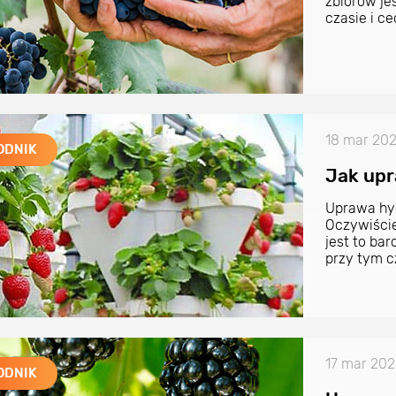
zbiorów je
czasie i c
18 mar 20
ODNIK
Jak upr
Uprawa hyd
Oczywiści
jest to ba
przy tym c
profesjona
także ogro
jak zrobić
dziesiątkę!
17 mar 20
ODNIK