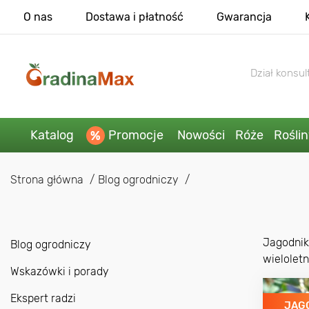
O nas
Dostawa i płatność
Gwarancja
Dział konsult
Katalog
Promocje
Nowości
Róże
Rośli
Strona główna
Blog ogrodniczy
Jagodnik
Blog ogrodniczy
wielolet
Wskazówki i porady
Ekspert radzi
JAG