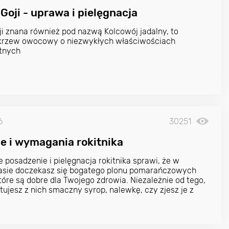
Goji - uprawa i pielęgnacja
i znana również pod nazwą Kolcowój jadalny, to
i krzew owocowy o niezwykłych właściwościach
tnych
6
30251
e i wymagania rokitnika
 posadzenie i pielęgnacja rokitnika sprawi, że w
zasie doczekasz się bogatego plonu pomarańczowych
óre są dobre dla Twojego zdrowia. Niezależnie od tego,
tujesz z nich smaczny syrop, nalewkę, czy zjesz je z
miodu, Twój organizm będzie Ci wdzięczny.