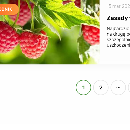
15 mar 20
ODNIK
Zasady 
Najbardzie
na drugą p
szczególni
uszkodzeni
...
1
2