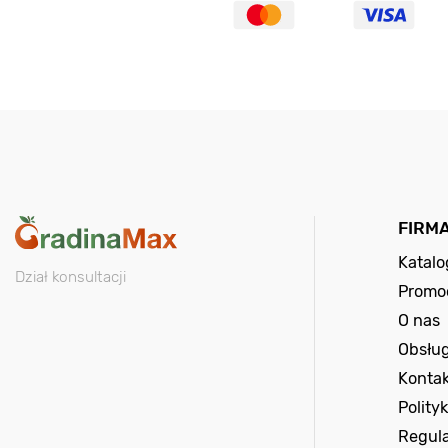
FIRM
Katal
Dział konsultacji
Promo
O nas
Obsług
Kontak
Polity
Regul