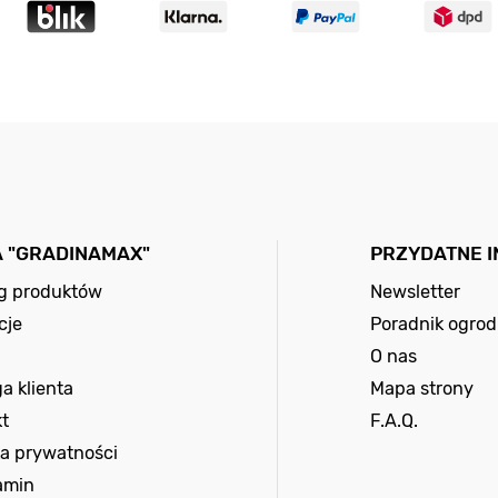
A "GRADINAMAX"
PRZYDATNE 
og produktów
Newsletter
cje
Poradnik ogrod
O nas
a klienta
Mapa strony
t
F.A.Q.
ka prywatności
amin