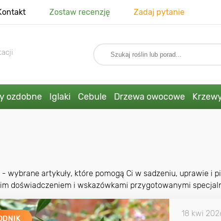
Kontakt
Zostaw recenzję
Zadaj pytanie
acji
ny ozdobne
Iglaki
Cebule
Drzewa owocowe
Krzew
 - wybrane artykuły, które pomogą Ci w sadzeniu, uprawie i pi
nim doświadczeniem i wskazówkami przygotowanymi specjalni
18 kwi 202
ODNIK