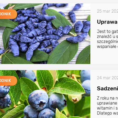
25 mar 20
ODNIK
Uprawa 
Jest to ga
znaleźć u 
szczególni
wspaniałe 
24 mar 20
ODNIK
Sadzeni
Z roku na 
uprawiane 
witamin i 
Dlatego wa