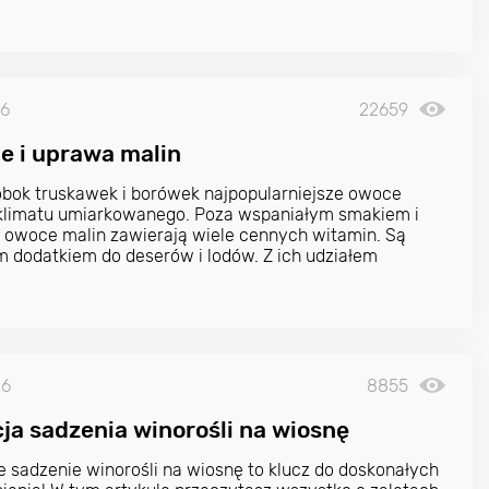
26
22659
e i uprawa malin
 obok truskawek i borówek najpopularniejsze owoce
klimatu umiarkowanego. Poza wspaniałym smakiem i
owoce malin zawierają wiele cennych witamin. Są
 dodatkiem do deserów i lodów. Z ich udziałem
26
8855
cja sadzenia winorośli na wiosnę
 sadzenie winorośli na wiosnę to klucz do doskonałych