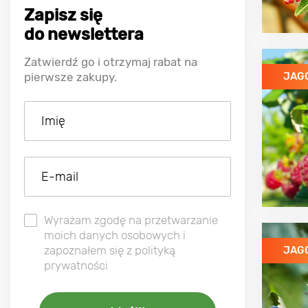
Zapisz się
do newslettera
Zatwierdź go i otrzymaj rabat na
pierwsze zakupy.
JAG
Wyrażam zgodę na przetwarzanie
moich danych osobowych i
zapoznałem się z polityką
JAG
prywatności