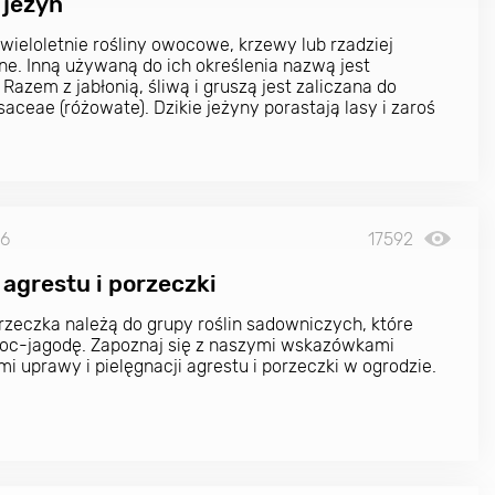
 jeżyn
 wieloletnie rośliny owocowe, krzewy lub rzadziej
elne. Inną używaną do ich określenia nazwą jest
Razem z jabłonią, śliwą i gruszą jest zaliczana do
saceae (różowate). Dzikie jeżyny porastają lasy i zaroś
26
17592
agrestu i porzeczki
orzeczka należą do grupy roślin sadowniczych, które
oc-jagodę. Zapoznaj się z naszymi wskazówkami
i uprawy i pielęgnacji agrestu i porzeczki w ogrodzie.