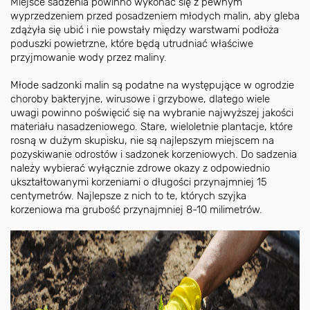
Miejsce sadzenia powinno wykonać się z pewnym
wyprzedzeniem przed posadzeniem młodych malin, aby gleba
zdążyła się ubić i nie powstały między warstwami podłoża
poduszki powietrzne, które będą utrudniać właściwe
przyjmowanie wody przez maliny.
Młode sadzonki malin są podatne na występujące w ogrodzie
choroby bakteryjne, wirusowe i grzybowe, dlatego wiele
uwagi powinno poświęcić się na wybranie najwyższej jakości
materiału nasadzeniowego. Stare, wieloletnie plantacje, które
rosną w dużym skupisku, nie są najlepszym miejscem na
pozyskiwanie odrostów i sadzonek korzeniowych. Do sadzenia
należy wybierać wyłącznie zdrowe okazy z odpowiednio
ukształtowanymi korzeniami o długości przynajmniej 15
centymetrów. Najlepsze z nich to te, których szyjka
korzeniowa ma grubość przynajmniej 8-10 milimetrów.