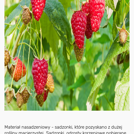
Materiał nasadzeniowy - sadzonki, które pozyskano z dużej
rośliny macierzystej. Sadzonki, odrosty korzeniowe pobierane