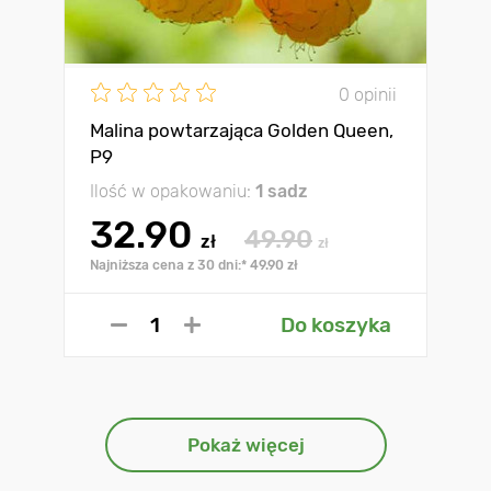
0 opinii
Malina powtarzająca Golden Queen,
Р9
Ilość w opakowaniu:
1 sadz
32.90
49.90
zł
zł
Najniższa cena z 30 dni:* 49.90 zł
Do koszyka
Pokaż więcej