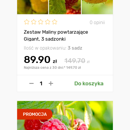
0 opinii
Zestaw Maliny powtarzające
Gigant, 3 sadzonki
Ilość w opakowaniu:
3 sadz
89.90
149.70
zł
zł
Najniższa cena z 30 dni:* 149.70 zł
Do koszyka
PROMOCJA