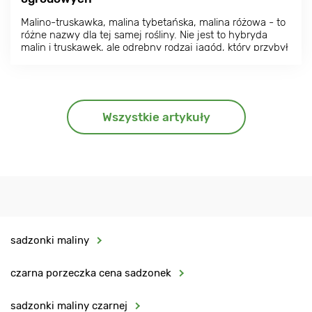
Malino-truskawka, malina tybetańska, malina różowa - to
różne nazwy dla tej samej rośliny. Nie jest to hybryda
malin i truskawek, ale odrębny rodzaj jagód, który przybył
do naszych ogrodów z Azji. Roślina ta jest rzadka, nie
występuje na każdym obszarze. Dlatego warto
dowiedzieć się o niej więcej.
Wszystkie artykuły
sadzonki maliny
czarna porzeczka cena sadzonek
sadzonki maliny czarnej