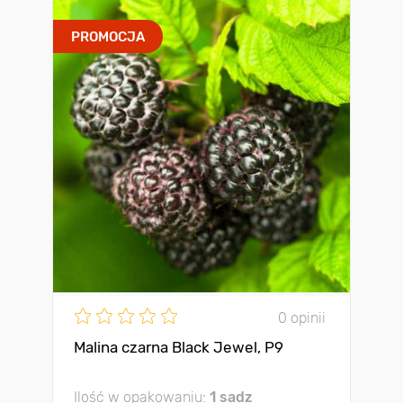
PROMOCJA
0 opinii
Malina czarna Black Jewel, Р9
Ilość w opakowaniu:
1 sadz