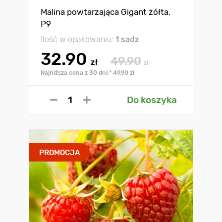
Malina powtarzająca Gigant żółta,
Р9
Ilość w opakowaniu:
1 sadz
32.90
49.90
zł
zł
Najniższa cena z 30 dni:* 49.90 zł
Do koszyka
PROMOCJA