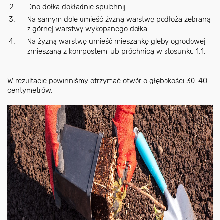
Dno dołka dokładnie spulchnij.
Na samym dole umieść żyzną warstwę podłoża zebraną
z górnej warstwy wykopanego dołka.
Na żyzną warstwę umieść mieszankę gleby ogrodowej
zmieszaną z kompostem lub próchnicą w stosunku 1:1.
W rezultacie powinniśmy otrzymać otwór o głębokości 30-40
centymetrów.