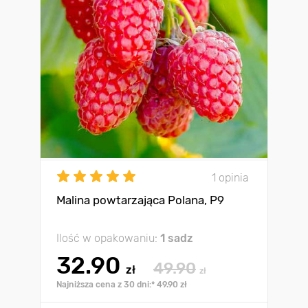
1 opinia
Malina powtarzająca Polana, Р9
Ilość w opakowaniu:
1 sadz
32.90
49.90
zł
zł
Najniższa cena z 30 dni:* 49.90 zł