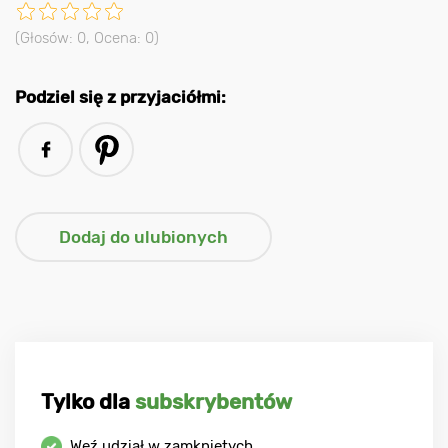
(Głosów:
0
, Ocena:
0
)
Podziel się z przyjaciółmi:
Tylko dla
subskrybentów
Weź udział w zamkniętych