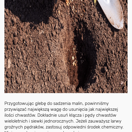
Przygotowując glebę do sadzenia malin, powinniśmy
przywiązać największą wagę do usunięcia jak największej
ilości chwastów. Dokładnie usuń kłącza i pędy chwastów
wieloletnich i siewki jednorocznych. Jeżeli zauważysz larwy
groźnych pędraków, zastosuj odpowiedni środek chemiczny.