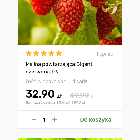
1 opinia
Malina powtarzająca Gigant
czerwona, Р9
Ilość w opakowaniu:
1 sadz
32.90
49.90
zł
zł
Najniższa cena z 30 dni:* 49.90 zł
Do koszyka