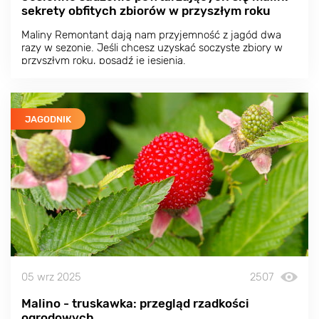
sekrety obfitych zbiorów w przyszłym roku
Maliny Remontant dają nam przyjemność z jagód dwa
razy w sezonie. Jeśli chcesz uzyskać soczyste zbiory w
przyszłym roku, posadź je jesienią.
JAGODNIK
05 wrz 2025
2507
Malino - truskawka: przegląd rzadkości
ogrodowych