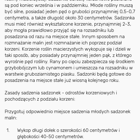
są pod koniec września i w październiku. Młode rośliny muszą
być silne, posiadać jeden pęd o grubości przynajmniej 0,5-0,7
centymetra, a także długość około 30 centymetrów. Sadzonka
musi mieć również wykształcone korzenie, przynajmniej 2-3,
aby mogła prawidłowo przyjąć się na rozsadniku lub
posadzona od razu na miejsce stałe. Innym sposobem na
rozmnażanie malin jest rozmnażanie ich poprzez podział
korzeni. Korzenie roślin macierzystych wykopuje się i dzieli w
taki sposób, aby posiadały przynajmniej jeden pąk, z którego
wyrośnie pęd rośliny. Rany po cięciu zabezpiecza się środkiem
grzybobójczym lub cynamonem i umieszcza na rozsadniku w
warstwie gruboziarnistego piasku. Sadzonki będą gotowe do
posadzenia na miejsce stałe już wiosną kolejnego roku.
Zasady sadzenia sadzonek - odrostów korzeniowych i
pochodzących z podziału korzeni:
Przygotuj odpowiednio miejsce sadzenia młodych sadzonek
malin:
Wykop długi dołek o szerokości 60 centymetrów i
głębokości 40-50 centymetrów.