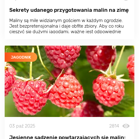
Sekrety udanego przygotowania malin na zimę
Maliny są mile widzianym gościem w każdym ogrodzie.
Jest bezpretensjonalna i daje obfite zbiory. Aby co roku
cieszyć się dużymi jagodami, ważne jest odpowiednie
przygotowanie roślin do zimy.
JAGODNIK
03 paź 2025
2814
Jesienne sadzenie powtarzających się malin: