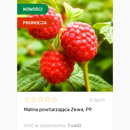
NOWOŚCI
PROMOCJA
0 opinii
Malina powtarzająca Zewa, P9
Ilość w opakowaniu:
1 sadz