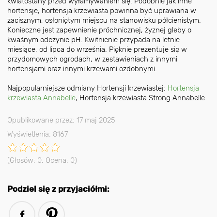
kwiatostany przed wyłamywaniem się. Podobnie jak inne
hortensje, hortensja krzewiasta powinna być uprawiana w
zacisznym, osłoniętym miejscu na stanowisku półcienistym.
Konieczne jest zapewnienie próchnicznej, żyznej gleby o
kwaśnym odczynie pH. Kwitnienie przypada na letnie
miesiące, od lipca do września. Pięknie prezentuje się w
przydomowych ogrodach, w zestawieniach z innymi
hortensjami oraz innymi krzewami ozdobnymi.
Najpopularniejsze odmiany Hortensji krzewiastej:
Hortensja
krzewiasta Annabelle
, Hortensja krzewiasta Strong Annabelle
Opublikowane przez: 17 maj 2025
Wyświetlenia: 8167
(Głosów:
0
, Ocena:
0
)
Podziel się z przyjaciółmi: