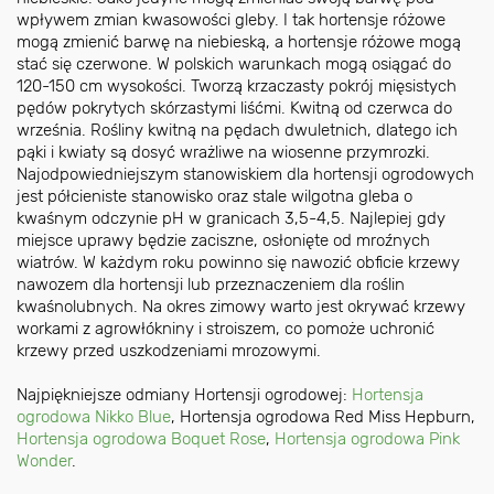
wpływem zmian kwasowości gleby. I tak hortensje różowe
mogą zmienić barwę na niebieską, a hortensje różowe mogą
stać się czerwone. W polskich warunkach mogą osiągać do
120-150 cm wysokości. Tworzą krzaczasty pokrój mięsistych
pędów pokrytych skórzastymi liśćmi. Kwitną od czerwca do
września. Rośliny kwitną na pędach dwuletnich, dlatego ich
pąki i kwiaty są dosyć wrażliwe na wiosenne przymrozki.
Najodpowiedniejszym stanowiskiem dla hortensji ogrodowych
jest półcieniste stanowisko oraz stale wilgotna gleba o
kwaśnym odczynie pH w granicach 3,5-4,5. Najlepiej gdy
miejsce uprawy będzie zaciszne, osłonięte od mroźnych
wiatrów. W każdym roku powinno się nawozić obficie krzewy
nawozem dla hortensji lub przeznaczeniem dla roślin
kwaśnolubnych. Na okres zimowy warto jest okrywać krzewy
workami z agrowłókniny i stroiszem, co pomoże uchronić
krzewy przed uszkodzeniami mrozowymi.
Najpiękniejsze odmiany Hortensji ogrodowej:
Hortensja
ogrodowa Nikko Blue
,
Hortensja ogrodowa Red Miss Hepburn
,
Hortensja ogrodowa Boquet Rose
,
Hortensja ogrodowa Pink
Wonder
.