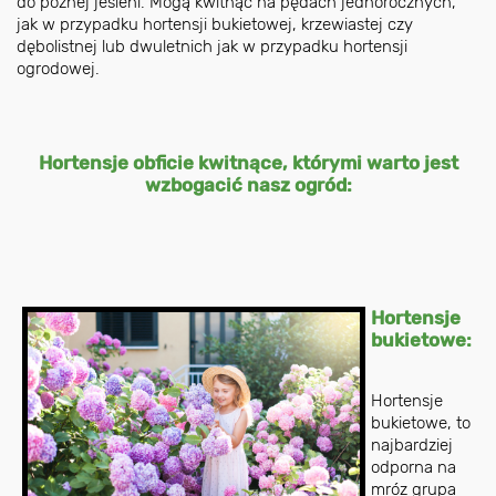
do późnej jesieni. Mogą kwitnąć na pędach jednorocznych,
jak w przypadku hortensji bukietowej, krzewiastej czy
dębolistnej lub dwuletnich jak w przypadku hortensji
ogrodowej.
Hortensje obficie kwitnące, którymi warto jest
wzbogacić nasz ogród:
Hortensje
bukietowe:
Hortensje
bukietowe, to
najbardziej
odporna na
mróz grupa