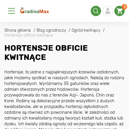
0
Strona główna
Blog ogrodniczy
Ogród kwitnący
Hortensje obficie kwitnące
HORTENSJE OBFICIE
KWITNĄCE
Hortensje, to jedne z najpiękniejszych krzewów ozdobnych,
jakie możemy spotkać w naszych ogrodach. Należą do rodziny
hortensjowatych. Wyróżniamy 35 gatunków oraz wiele
odmian stworzonych przez hodowców. Hortensja
przywędrowała do nas z terenów Azji- Japonii, Chin oraz
Korei. Rośliny są dekoracyjne przede wszystkim z dużych
kwiatostanów, ale w przypadku hortensji dębolistnych
ozdobne są również ich powcinane liście. W zależności od
odmiany ich kwiatostany mogą tworzyć kształt kuli, stożka lub
dysku. Ich kwiaty zdobią ogrody od wczesnego lata często, aż