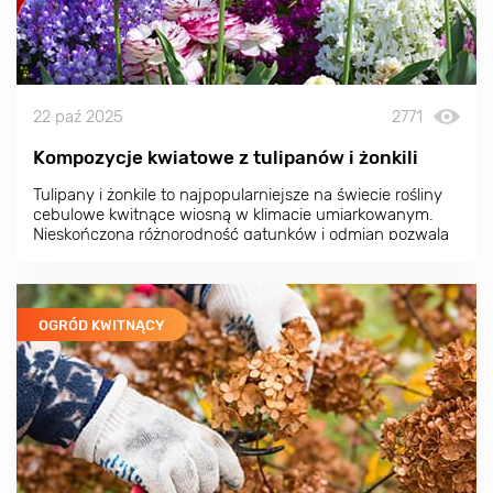
22 paź 2025
2771
Kompozycje kwiatowe z tulipanów i żonkili
Tulipany i żonkile to najpopularniejsze na świecie rośliny
cebulowe kwitnące wiosną w klimacie umiarkowanym.
Nieskończona różnorodność gatunków i odmian pozwala
tworzyć kompozycje kwiatowe, które nie mają sobie
równych pod względem piękna.
OGRÓD KWITNĄCY