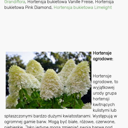
Grandiflora
,
Hortensja bukietowa Vanille Freise
,
Hortensja
bukietowa Pink Diamond
,
Hortensja bukietowa Limelight
Hortensje
ogrodowe:
Hortensje
ogrodowe, to
wyjątkowej
urody grupa
hortensji
kwitnących
kulistymi lub
spłaszczonymi bardzo dużymi kwiatostanami. Występują w
ogromnej gamie barw. Mogą być białe, różowe, czerwone,
niebieskie. Jako jedyne mogą zmieniać swoją barwę pod