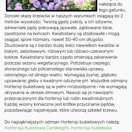
należąca do
tego gatunku.
Dorosłe okazy krzewów w naszych warunkach osiągają do 2
metrów wysokości. Tworzą gęsty pokrój, a ich sztywne,
zdrewniałe pędy pokrywają jajowate, ząbkowane liście,
zaostrzone na końcach. Kwiatostany są stożkowate i mogą
osiągać spore rozmiary, nawet 30-40 cm długości.
Zbudowane są z bardzo dużej ilości niewielkich kwiatów w
białym, zielonkawym, różowym lub różowo-czerwonym
kolorze. Kwiatostany bardzo często zmieniają zabarwienie
podczas sezonu wegetacyjnego. Potrzebuje ciepłego,
słonecznego lub półcienistego stanowiska uprawy,
osłoniętego od silnego wiatru. Wymagają żyznej, głęboko
uprawianej gleby o kwaśnym odczynie pH. Wszystkie odmiany
Hortensji bukietowej są w pełni mrozoodporne i nie wymagają
okrywania w okresie zimowym. Nawozi się je nawozami
przeznaczonymi dla hortensji lub roślin kwaśnolubnych.
Każdej wiosny konieczne jest krótkie przycinanie pędów,
pozostawiając najsilniejsze, które utworzą szkielet krzewu.
Do najpiękniejszych odmian Hortensji bukietowych należą:
Hortensja bukietowa Candlelight
,
Hortensja bukietowa