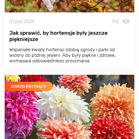
01 paź 2024
762
Jak sprawić, by hortensje były jeszcze
piękniejsze
Wspaniałe kwiaty hortensji zdobią ogrody i parki od
wiosny do późnej jesieni. Aby były piękne i zdrowe,
wymagają odpowiedniego przycinania.
OGRÓD KWITNĄCY