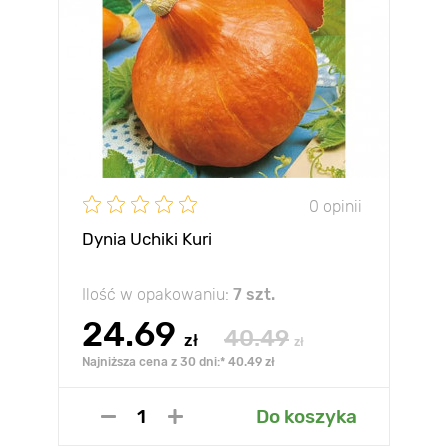
0 opinii
Dynia Uchiki Kuri
Ilość w opakowaniu:
7 szt.
24.69
40.49
zł
zł
Najniższa cena z 30 dni:* 40.49 zł
Do koszyka