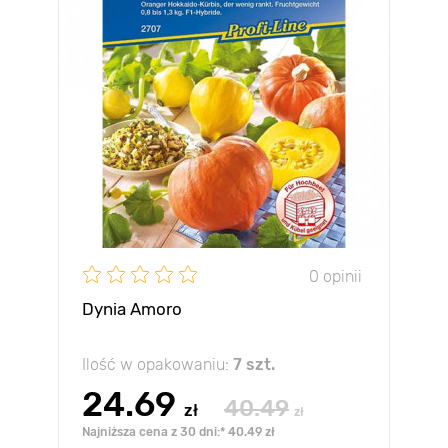
0 opinii
Dynia Amoro
Ilość w opakowaniu:
7 szt.
24.69
40.49
zł
zł
Najniższa cena z 30 dni:* 40.49 zł