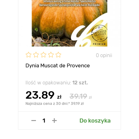
0 opinii
Dynia Muscat de Provence
Ilość w opakowaniu:
12 szt.
23.89
39.19
zł
zł
Najniższa cena z 30 dni:* 39.19 zł
Do koszyka