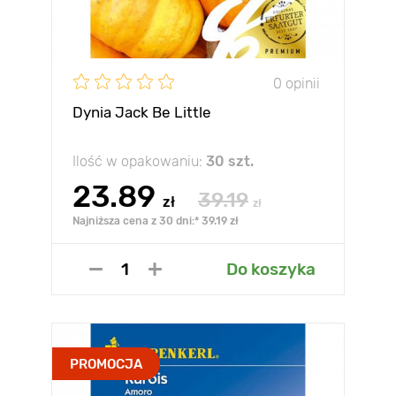
0 opinii
Dynia Jack Be Little
Ilość w opakowaniu:
30 szt.
23.89
39.19
zł
zł
Najniższa cena z 30 dni:* 39.19 zł
Do koszyka
PROMOCJA