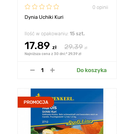
0 opinii
Dynia Uchiki Kuri
Ilość w opakowaniu:
15 szt.
17.89
29.39
zł
zł
Najniższa cena z 30 dni:* 29.39 zł
Do koszyka
PROMOCJA