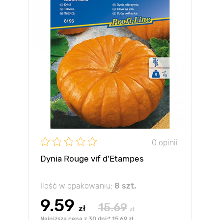
0 opinii
Dynia Rouge vif d'Etampes
Ilość w opakowaniu:
8 szt.
9.59
15.69
zł
zł
Najniższa cena z 30 dni:* 15.69 zł