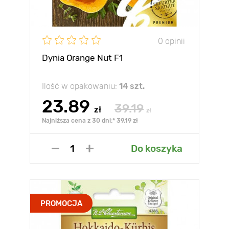
0 opinii
Dynia Orange Nut F1
Ilość w opakowaniu:
14 szt.
23.89
39.19
zł
zł
Najniższa cena z 30 dni:* 39.19 zł
Do koszyka
PROMOCJA