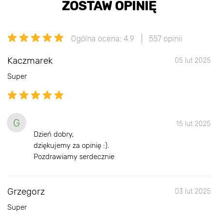
ZOSTAW OPINIĘ
Ogólna ocena: 4.9
557 opinii
Kaczmarek
05 lut 2025
Super
G
15 lut 2025
Dzień dobry,
dziękujemy za opinię :).
Pozdrawiamy serdecznie
Grzegorz
03 lut 2025
Super