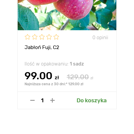
0 opinii
Jabłoń Fuji, С2
Ilość w opakowaniu:
1 sadz
99.00
129.00
zł
zł
Najniższa cena z 30 dni:* 129.00 zł
Do koszyka