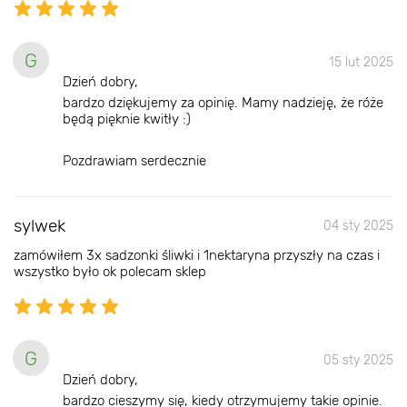
G
15 lut 2025
Dzień dobry,
bardzo dziękujemy za opinię. Mamy nadzieję, że róże
będą pięknie kwitły :)
Pozdrawiam serdecznie
sylwek
04 sty 2025
zamówiłem 3x sadzonki śliwki i 1nektaryna przyszły na czas i
wszystko było ok polecam sklep
G
05 sty 2025
Dzień dobry,
bardzo cieszymy się, kiedy otrzymujemy takie opinie.