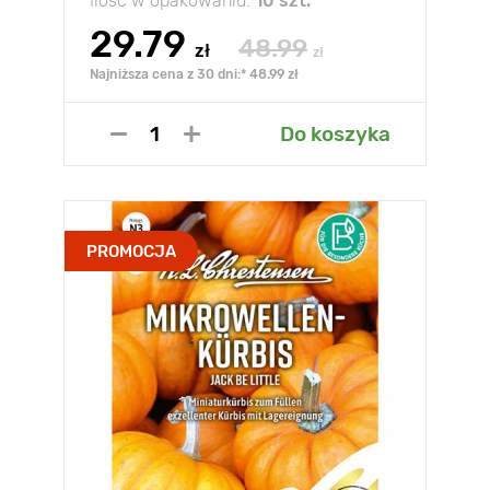
Ilość w opakowaniu:
10 szt.
29.79
48.99
zł
zł
Najniższa cena z 30 dni:* 48.99 zł
Do koszyka
PROMOCJA