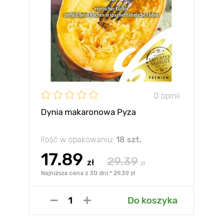
0 opinii
Dynia makaronowa Pyza
Ilość w opakowaniu:
18 szt.
17.89
29.39
zł
zł
Najniższa cena z 30 dni:* 29.39 zł
Do koszyka