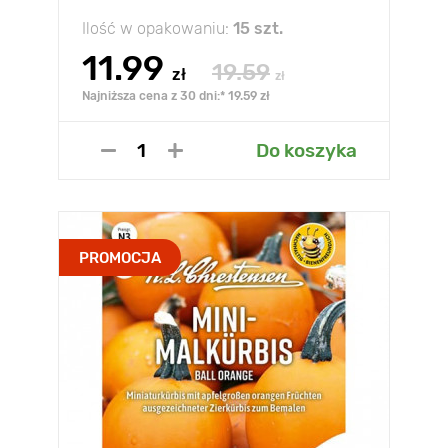
Ilość w opakowaniu:
15 szt.
11.99
19.59
zł
zł
Najniższa cena z 30 dni:* 19.59 zł
Do koszyka
PROMOCJA