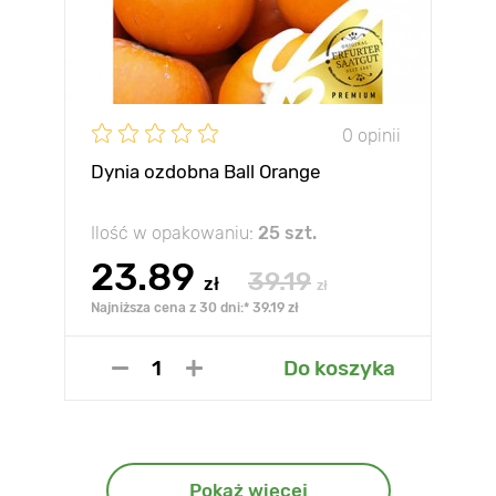
0 opinii
Dynia ozdobna Ball Orange
Ilość w opakowaniu:
25 szt.
23.89
39.19
zł
zł
Najniższa cena z 30 dni:* 39.19 zł
Do koszyka
Pokaż więcej