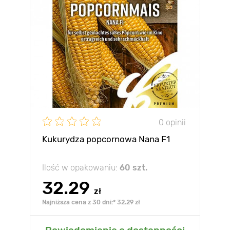
0 opinii
Kukurydza popcornowa Nana F1
Ilość w opakowaniu:
60 szt.
32.29
zł
Najniższa cena z 30 dni:* 32.29 zł