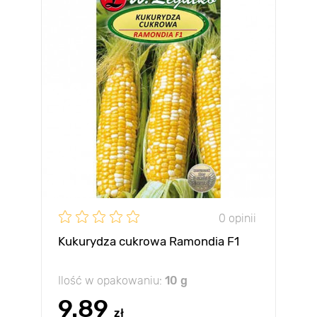
0 opinii
Kukurydza cukrowa Ramondia F1
Ilość w opakowaniu:
10 g
9.89
zł