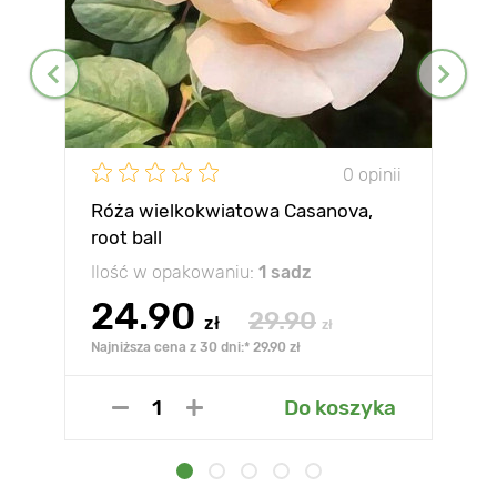
0 opinii
Róża wielkokwiatowa Casanova,
root ball
Ilość w opakowaniu:
1 sadz
24.90
29.90
zł
zł
Najniższa cena z 30 dni:* 29.90 zł
Do koszyka