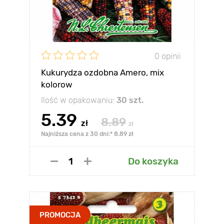
0 opinii
Kukurydza ozdobna Amero, mix
kolorow
Ilość w opakowaniu:
30 szt.
5.39
8.89
zł
zł
Najniższa cena z 30 dni:* 8.89 zł
Do koszyka
PROMOCJA