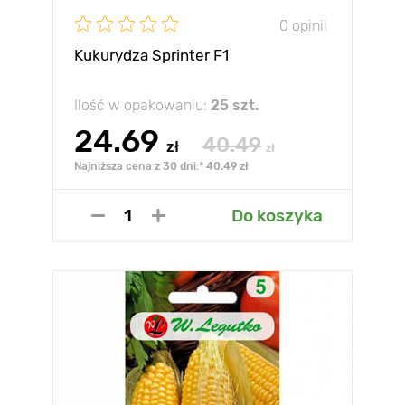
0 opinii
Kukurydza Sprinter F1
Ilość w opakowaniu:
25 szt.
24.69
40.49
zł
zł
Najniższa cena z 30 dni:* 40.49 zł
Do koszyka