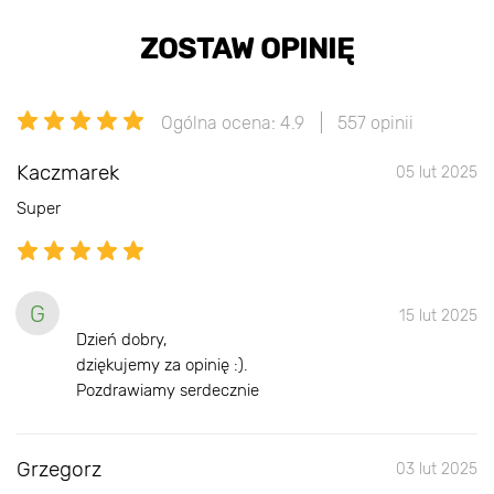
ZOSTAW OPINIĘ
Ogólna ocena: 4.9
557 opinii
Kaczmarek
05 lut 2025
Super
G
15 lut 2025
Dzień dobry,
dziękujemy za opinię :).
Pozdrawiamy serdecznie
Grzegorz
03 lut 2025