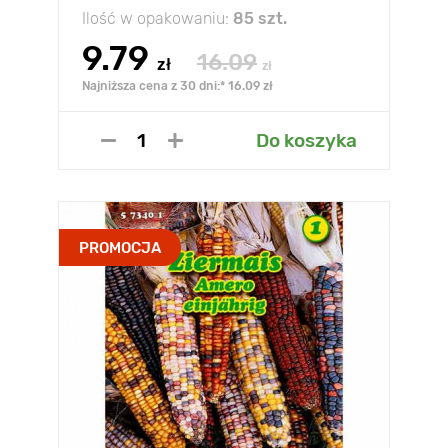
Ilość w opakowaniu:
85 szt.
9.79
16.09
zł
zł
Najniższa cena z 30 dni:* 16.09 zł
Do koszyka
PROMOCJA