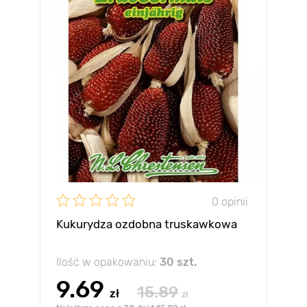
0 opinii
Kukurydza ozdobna truskawkowa
Ilość w opakowaniu:
30 szt.
9.69
15.89
zł
zł