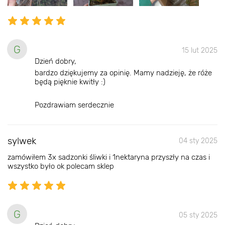
G
15 lut 2025
Dzień dobry,
bardzo dziękujemy za opinię. Mamy nadzieję, że róże
będą pięknie kwitły :)
Pozdrawiam serdecznie
sylwek
04 sty 2025
zamówiłem 3x sadzonki śliwki i 1nektaryna przyszły na czas i
wszystko było ok polecam sklep
G
05 sty 2025