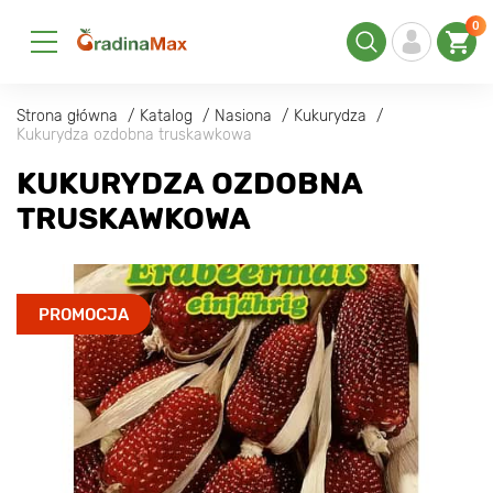
0
Strona główna
Katalog
Nasiona
Kukurydza
Kukurydza ozdobna truskawkowa
KUKURYDZA OZDOBNA
TRUSKAWKOWA
PROMOCJA