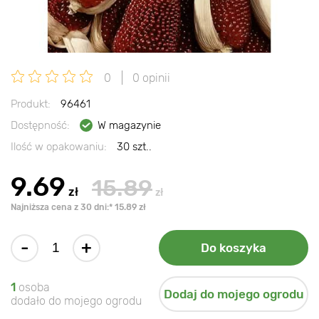
0
0 opinii
Produkt:
96461
Dostępność:
W magazynie
Ilość w opakowaniu:
30 szt..
9.69
15.89
zł
zł
Najniższa cena z 30 dni:* 15.89 zł
-
+
Do koszyka
1
osoba
Dodaj do mojego ogrodu
dodało do mojego ogrodu