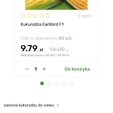
0 opinii
Kukurydza Earlibird F1
Ilość w opakowaniu:
85 szt.
9.79
16.09
zł
zł
Najniższa cena z 30 dni:* 16.09 zł
Do koszyka
nasiona kukurydzy do siewu