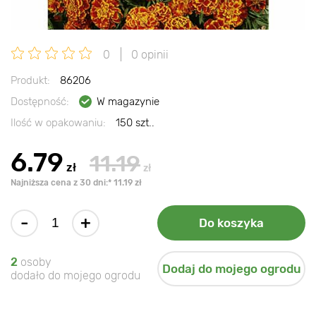
0
0 opinii
Produkt:
86206
Dostępność:
W magazynie
Ilość w opakowaniu:
150 szt..
6.79
11.19
zł
zł
Najniższa cena z 30 dni:* 11.19 zł
-
+
Do koszyka
2
osoby
Dodaj do mojego ogrodu
dodało do mojego ogrodu